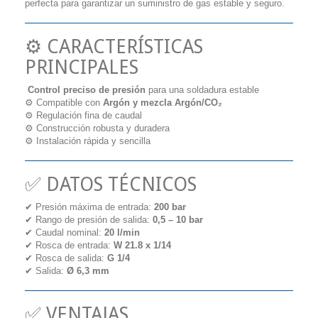
perfecta para garantizar un suministro de gas estable y seguro.
⚙️ CARACTERÍSTICAS
PRINCIPALES
Control preciso de presión
para una soldadura estable
⚙️ Compatible con
Argón y mezcla Argón/CO₂
⚙️ Regulación fina de caudal
⚙️ Construcción robusta y duradera
⚙️ Instalación rápida y sencilla
✅ DATOS TÉCNICOS
✔ Presión máxima de entrada:
200 bar
✔ Rango de presión de salida:
0,5 – 10 bar
✔ Caudal nominal:
20 l/min
✔ Rosca de entrada:
W 21.8 x 1/14
✔ Rosca de salida:
G 1/4
✔ Salida:
Ø 6,3 mm
✅ VENTAJAS