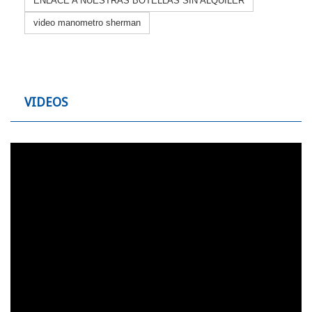
ENLACE A NUESTRAS BOTELLAS SIN ALQUILER
video manometro sherman
VIDEOS