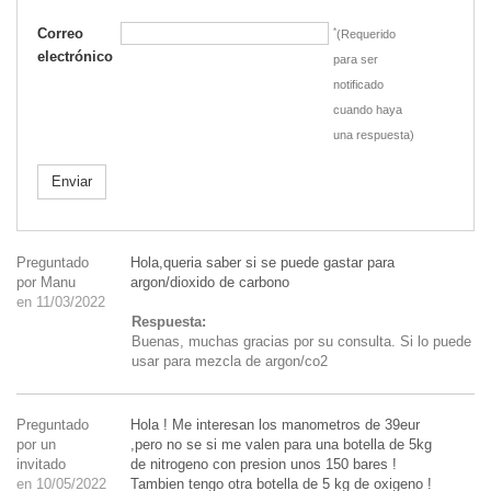
Correo
*
(Requerido
electrónico
para ser
notificado
cuando haya
una respuesta)
Enviar
Preguntado
Hola,queria saber si se puede gastar para
por Manu
argon/dioxido de carbono
en 11/03/2022
Respuesta:
Buenas, muchas gracias por su consulta. Si lo puede
usar para mezcla de argon/co2
Preguntado
Hola ! Me interesan los manometros de 39eur
por un
,pero no se si me valen para una botella de 5kg
invitado
de nitrogeno con presion unos 150 bares !
en 10/05/2022
Tambien tengo otra botella de 5 kg de oxigeno !