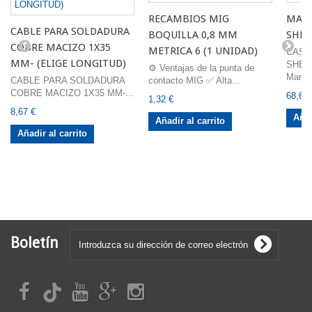
RECAMBIOS MIG
MASC
CABLE PARA SOLDADURA
BOQUILLA 0,8 MM
SHER
COBRE MACIZO 1X35
METRICA 6 (1 UNIDAD)
CASC
MM- (ELIGE LONGITUD)
SHER
⚙️ Ventajas de la punta de
Marca:
CABLE PARA SOLDADURA
contacto MIG ✅ Alta...
COBRE MACIZO 1X35 MM-...
68,60 
1,32 €
8,67 €
Añad
Añadir al carrito
Añadir al carrito
Boletín