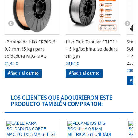
-Bobina de hilo ER70S-6
Hilo Flux Tubular E71T11
Sher
0,8 mm (5 kg) para
– 5 kg/bobina, soldadura
Sold
soldadura MIG MAG
sin gas
– Pul
230V
21,49 €
38,84 €
296,7
Añadir al carrito
Añadir al carrito
Añad
LOS CLIENTES QUE ADQUIRIERON ESTE
PRODUCTO TAMBIÉN COMPRARON: