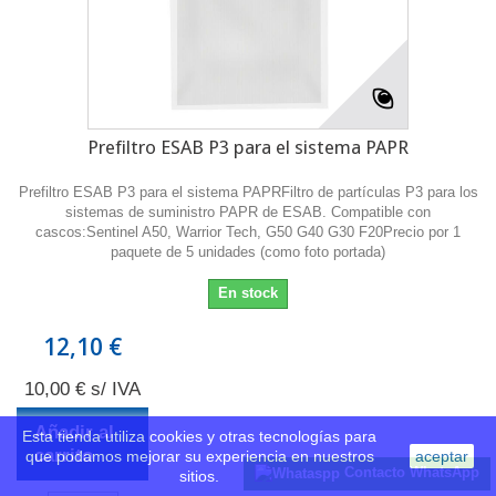
Prefiltro ESAB P3 para el sistema PAPR
Prefiltro ESAB P3 para el sistema PAPRFiltro de partículas P3 para los
sistemas de suministro PAPR de ESAB. Compatible con
cascos:Sentinel A50, Warrior Tech, G50 G40 G30 F20Precio por 1
paquete de 5 unidades (como foto portada)
En stock
12,10 €
10,00 € s/ IVA
Añadir al
Esta tienda utiliza cookies y otras tecnologías para
carrito
que podamos mejorar su experiencia en nuestros
aceptar
Contacto WhatsApp
sitios.