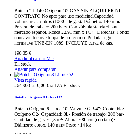
Botella 5 L 140 Oxígeno O2 GAS SIN ALQUILER NI
CONTRATO No apto para uso medicinalCapacidad
volumétrica: 5 litros (1000 l de gas). Diámetro: 140 mm.
Presión de trabajo: 200 bars. Con válvula standard para
mercado español. Rosca 22,91 mm x 1/14″ Derechas. Fondo
cóncavo. Incluye tulipa de protección. Pintada según
normativa UNE-EN 1089. INCLUYE carga de gas.
198,35 €
Añadir al carrito
Más
En stock
Añadir para comparar
Vista rápida
264,99 €
219,00 € s/ IVA
En stock
Botella Oxígeno 8 Litros O2
Botella Oxígeno 8 Litros O2 Válvula: G 3/4”• Contenido:
Oxígeno O2• Capacidad: 8L• Presión de trabajo: 200 bar•
Cantidad de gas: ~1,8 m³• Altura: ~80 cm (con tapa)•
Diámetro: aprox. 140 mm• Peso: ~14 kg