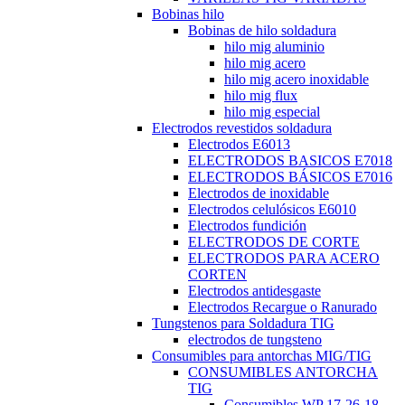
Bobinas hilo
Bobinas de hilo soldadura
hilo mig aluminio
hilo mig acero
hilo mig acero inoxidable
hilo mig flux
hilo mig especial
Electrodos revestidos soldadura
Electrodos E6013
ELECTRODOS BASICOS E7018
ELECTRODOS BÁSICOS E7016
Electrodos de inoxidable
Electrodos celulósicos E6010
Electrodos fundición
ELECTRODOS DE CORTE
ELECTRODOS PARA ACERO
CORTEN
Electrodos antidesgaste
Electrodos Recargue o Ranurado
Tungstenos para Soldadura TIG
electrodos de tungsteno
Consumibles para antorchas MIG/TIG
CONSUMIBLES ANTORCHA
TIG
Consumibles WP 17-26-18