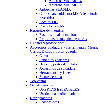
Antorcha MIG Mk 14
Antorcha MIG MB 501
Antorchas PLASMA
Cables para soldadura MMA (electrodo
revestido)
Pedales TIG
Conectores soldadura
Repuestos de maquinas
Rodillos de alimentacion
Repuestos de maquinas y piezas
Guantes y protecciones
Accesorios Soldadura y Herramientas, Mesas,
Carros, Discos y Pastas de pulir
Carros
Esmeriles y taladros
Discos y pastas de pulido
Accesorios de soldadura
Herramientas y llaves
Sierras de cinta
Top ventas
Outlet y usados
OFERTAS ESPECIALES
Usados reacondicionados
Refrigeradores
Compresores