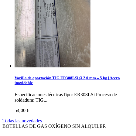
Varilla de aportación TIG ER308LSi Ø 2,0 mm – 5 kg | Acero
inoxidable
Especificaciones técnicasTipo: ER308LSi Proceso de
soldadura: TIG...
54,00 €
Todas las novedades
BOTELLAS DE GAS OXÍGENO SIN ALQUILER