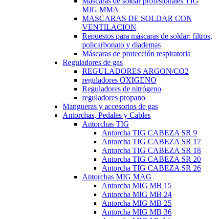
Máscaras de soldar profesionales TIG
MIG MMA
MASCARAS DE SOLDAR CON
VENTILACION
Repuestos para máscaras de soldar: filtros,
policarbonato y diademas
Máscaras de protección respiratoria
Reguladores de gas
REGULADORES ARGON/CO2
reguladores OXIGENO
Reguladores de nitrógeno
reguladores propano
Mangueras y accesorios de gas
Antorchas, Pedales y Cables
Antorchas TIG
Antorcha TIG CABEZA SR 9
Antorcha TIG CABEZA SR 17
Antorcha TIG CABEZA SR 18
Antorcha TIG CABEZA SR 20
Antorcha TIG CABEZA SR 26
Antorchas MIG MAG
Antorcha MIG MB 15
Antorcha MIG MB 24
Antorcha MIG MB 25
Antorcha MIG MB 36