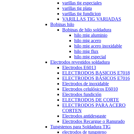
varillas tig especiales
varillas tig plata
varillas tig fundicion
VARILLAS TIG VARIADAS
Bobinas hilo
Bobinas de hilo soldadura
hilo mig aluminio
hilo mig acero
hilo mig acero inoxidable
hilo mig flux
hilo mig especial
Electrodos revestidos soldadura
Electrodos E6013
ELECTRODOS BASICOS E7018
ELECTRODOS BÁSICOS E7016
Electrodos de inoxidable
Electrodos celulósicos E6010
Electrodos fundición
ELECTRODOS DE CORTE
ELECTRODOS PARA ACERO
CORTEN
Electrodos antidesgaste
Electrodos Recargue o Ranurado
Tungstenos para Soldadura TIG
electrodos de tungsteno