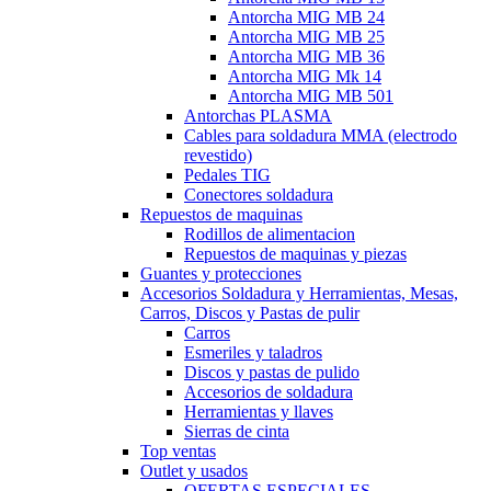
Antorcha MIG MB 24
Antorcha MIG MB 25
Antorcha MIG MB 36
Antorcha MIG Mk 14
Antorcha MIG MB 501
Antorchas PLASMA
Cables para soldadura MMA (electrodo
revestido)
Pedales TIG
Conectores soldadura
Repuestos de maquinas
Rodillos de alimentacion
Repuestos de maquinas y piezas
Guantes y protecciones
Accesorios Soldadura y Herramientas, Mesas,
Carros, Discos y Pastas de pulir
Carros
Esmeriles y taladros
Discos y pastas de pulido
Accesorios de soldadura
Herramientas y llaves
Sierras de cinta
Top ventas
Outlet y usados
OFERTAS ESPECIALES