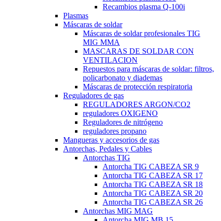
Recambios plasma Q-100i
Plasmas
Máscaras de soldar
Máscaras de soldar profesionales TIG
MIG MMA
MASCARAS DE SOLDAR CON
VENTILACION
Repuestos para máscaras de soldar: filtros,
policarbonato y diademas
Máscaras de protección respiratoria
Reguladores de gas
REGULADORES ARGON/CO2
reguladores OXIGENO
Reguladores de nitrógeno
reguladores propano
Mangueras y accesorios de gas
Antorchas, Pedales y Cables
Antorchas TIG
Antorcha TIG CABEZA SR 9
Antorcha TIG CABEZA SR 17
Antorcha TIG CABEZA SR 18
Antorcha TIG CABEZA SR 20
Antorcha TIG CABEZA SR 26
Antorchas MIG MAG
Antorcha MIG MB 15