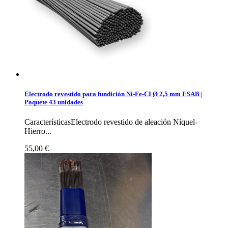
Electrodo revestido para fundición Ni-Fe-CI Ø 2,5 mm ESAB |
Paquete 43 unidades
CaracterísticasElectrodo revestido de aleación Níquel-
Hierro...
55,00 €