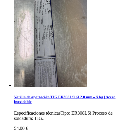
Varilla de aportación TIG ER308LSi Ø 2,0 mm – 5 kg | Acero
inoxidable
Especificaciones técnicasTipo: ER308LSi Proceso de
soldadura: TIG...
54,00 €