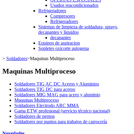
Usados reacondicionados
Refrigeradores
Compresores
Refrigeradores
Sistemas de limpieza de soldadura, sprays,
decapantes y líquidos
decapantes
Equipos de aspiracion
Sopletes oxicorte autogena
>
Soldadores
>
Maquinas Multiproceso
Maquinas Multiproceso
Soldadores TIG AC DC Aceros y Aluminios
Soldadores TIG DC para aceros
Soldadores MIG MAG para acero y aluminio
Maquinas Multiproceso
Soldadores Electrodo ARC MMA
Gama ETW profesional (servicio técnico nacional)
Soldadores de pernos
Soldadores por puntos para trabajos de carrocería
Novedades