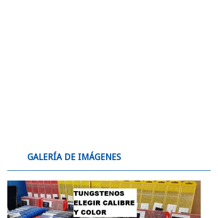
Al añadir óxido de Cerio (CeO2), estos
electrodos tienen una mayor capacidad
comparados con los electrodos de tungsteno
puro, sin embargo, los electrodos WCe tienen
WCe
menor capacidad que los electrodos E3® y WL.
20
AWS
Sus principales áreas de aplicación son la
EWCe-2
Soldadura de aceros no aleados y aleaciones de
acero, aluminio, titanio, níquel, cobre y magnesio
en los rangos de corriente baja y media.
Código de color: WCe 20 = Gris
Los electrodos de tungsteno con adición de
zirconio tienen un menor riesgo de contaminar la
WZr
Soldadura por depósito de tungsteno. Su
08
AWS
principal área de aplicación es soldadura con CA
EWZr-8
en la soldadura del aluminio y sus aleaciones.
Código de color: WZr 08 = Blanco
GALERÍA DE IMÁGENES