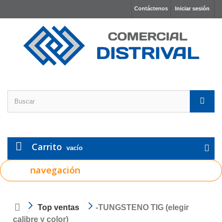
Contáctenos
Iniciar sesión
Carrito
vacío
navegación
Top ventas
-TUNGSTENO TIG (elegir
calibre y color)