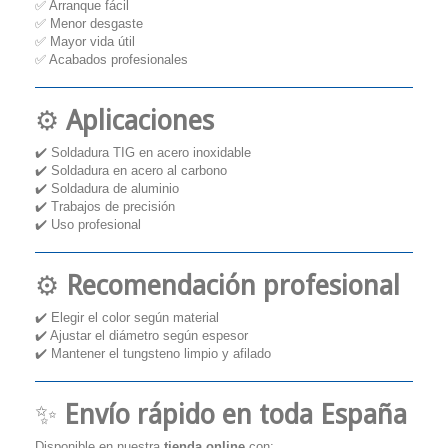
✅ Arranque fácil
✅ Menor desgaste
✅ Mayor vida útil
✅ Acabados profesionales
⚙️
Aplicaciones
✔️ Soldadura TIG en acero inoxidable
✔️ Soldadura en acero al carbono
✔️ Soldadura de aluminio
✔️ Trabajos de precisión
✔️ Uso profesional
⚙️
Recomendación profesional
✔️ Elegir el color según material
✔️ Ajustar el diámetro según espesor
✔️ Mantener el tungsteno limpio y afilado
✨
Envío rápido en toda España
Disponible en nuestra
tienda online
con: