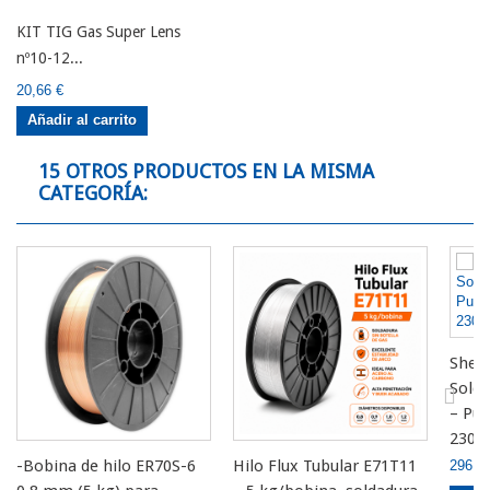
KIT TIG Gas Super Lens
nº10-12...
20,66 €
Añadir al carrito
15 OTROS PRODUCTOS EN LA MISMA
CATEGORÍA:
Sher
Sold
– Pul
230V
-Bobina de hilo ER70S-6
Hilo Flux Tubular E71T11
296,7