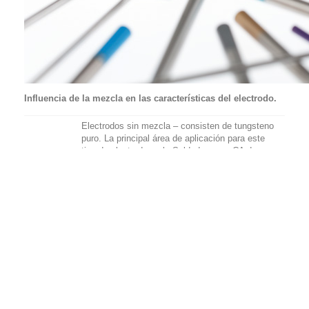
Influencia de la mezcla en las características del electrodo.
Electrodos sin mezcla – consisten de tungsteno
puro. La principal área de aplicación para este
tipo de electrodo es la Soldadura con CA de
WP
AWS
aleaciones de aluminio con excelente estabilidad
EWP
de arco. Los electrodos WP no son aptos para
soldadura con CD.
Código de color:
WP = Verde
Electrodos con adición de tierras raras (mezcla
de óxidos). En comparación con los electrodos
toriados, este electrodo es menos dañino al
medio ambiente y no es radioactivo. Estos
electrodos ofrecen excelentes características de
ignición y propiedades de Soldadura
consistentes. Son de uso universal y aptos para