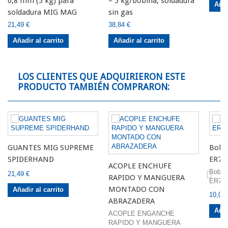
0,8 mm (5 kg) para
– 5 kg/bobina, soldadura
Añad
soldadura MIG MAG
sin gas
21,49 €
38,84 €
Añadir al carrito
Añadir al carrito
LOS CLIENTES QUE ADQUIRIERON ESTE
PRODUCTO TAMBIÉN COMPRARON:
GUANTES MIG SUPREME
Bobin
SPIDERHAND
ER70S
ACOPLE ENCHUFE
Bobin
21,49 €
RAPIDO Y MANGUERA
ER70S-
MONTADO CON
Añadir al carrito
10,00 
ABRAZADERA
Añad
ACOPLE ENGANCHE
RAPIDO Y MANGUERA