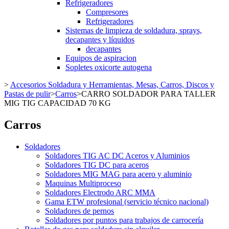
Refrigeradores
Compresores
Refrigeradores
Sistemas de limpieza de soldadura, sprays,
decapantes y líquidos
decapantes
Equipos de aspiracion
Sopletes oxicorte autogena
>
Accesorios Soldadura y Herramientas, Mesas, Carros, Discos y
Pastas de pulir
>
Carros
>
CARRO SOLDADOR PARA TALLER
MIG TIG CAPACIDAD 70 KG
Carros
Soldadores
Soldadores TIG AC DC Aceros y Aluminios
Soldadores TIG DC para aceros
Soldadores MIG MAG para acero y aluminio
Maquinas Multiproceso
Soldadores Electrodo ARC MMA
Gama ETW profesional (servicio técnico nacional)
Soldadores de pernos
Soldadores por puntos para trabajos de carrocería