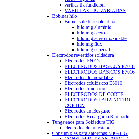
varillas tig fundicion
VARILLAS TIG VARIADAS
Bobinas hilo
Bobinas de hilo soldadura
hilo mig aluminio
hilo mig acero
hilo mig acero inoxidable
hilo mig flux
hilo mig especial
Electrodos revestidos soldadura
Electrodos E6013
ELECTRODOS BASICOS E7018
ELECTRODOS BÁSICOS E7016
Electrodos de inoxidable
Electrodos celulósicos E6010
Electrodos fundición
ELECTRODOS DE CORTE
ELECTRODOS PARA ACERO
CORTEN
Electrodos antidesgaste
Electrodos Recargue o Ranurado
Tungstenos para Soldadura TIG
electrodos de tungsteno
Consumibles para antorchas MIG/TIG
CONSUMIBLES ANTORCHA