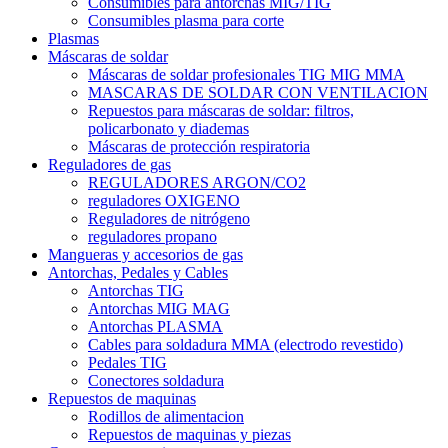
Consumibles para antorchas MIG/TIG
Consumibles plasma para corte
Plasmas
Máscaras de soldar
Máscaras de soldar profesionales TIG MIG MMA
MASCARAS DE SOLDAR CON VENTILACION
Repuestos para máscaras de soldar: filtros,
policarbonato y diademas
Máscaras de protección respiratoria
Reguladores de gas
REGULADORES ARGON/CO2
reguladores OXIGENO
Reguladores de nitrógeno
reguladores propano
Mangueras y accesorios de gas
Antorchas, Pedales y Cables
Antorchas TIG
Antorchas MIG MAG
Antorchas PLASMA
Cables para soldadura MMA (electrodo revestido)
Pedales TIG
Conectores soldadura
Repuestos de maquinas
Rodillos de alimentacion
Repuestos de maquinas y piezas