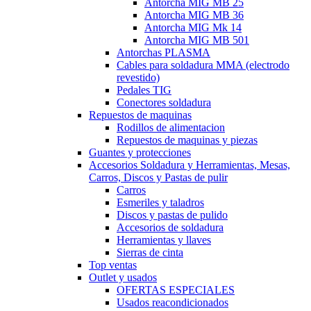
Antorcha MIG MB 25
Antorcha MIG MB 36
Antorcha MIG Mk 14
Antorcha MIG MB 501
Antorchas PLASMA
Cables para soldadura MMA (electrodo
revestido)
Pedales TIG
Conectores soldadura
Repuestos de maquinas
Rodillos de alimentacion
Repuestos de maquinas y piezas
Guantes y protecciones
Accesorios Soldadura y Herramientas, Mesas,
Carros, Discos y Pastas de pulir
Carros
Esmeriles y taladros
Discos y pastas de pulido
Accesorios de soldadura
Herramientas y llaves
Sierras de cinta
Top ventas
Outlet y usados
OFERTAS ESPECIALES
Usados reacondicionados