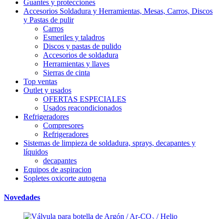
Guantes y protecciones
Accesorios Soldadura y Herramientas, Mesas, Carros, Discos
y Pastas de pulir
Carros
Esmeriles y taladros
Discos y pastas de pulido
Accesorios de soldadura
Herramientas y llaves
Sierras de cinta
Top ventas
Outlet y usados
OFERTAS ESPECIALES
Usados reacondicionados
Refrigeradores
Compresores
Refrigeradores
Sistemas de limpieza de soldadura, sprays, decapantes y
líquidos
decapantes
Equipos de aspiracion
Sopletes oxicorte autogena
Novedades