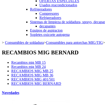
OFERTAS ESPECIALES
Usados reacondicionados
Refrigeradores
Compresores
Refrigeradores
Sistemas de limpieza de soldadura, sprays, decapan
decapantes
Equipos de aspiracion
Sopletes oxicorte autogena
>
Consumibles de soldadura
>
Consumibles para antorchas MIG/TIG
>
RECAMBIOS MIG BERNARD
Recambios mig MB 15
Recambios mig MB 24
RECAMBIOS MIG MB 25
RECAMBIOS MIG MB 36
RECAMBIOS MIG 401/501
RECAMBIOS MIG BERNARD
Novedades