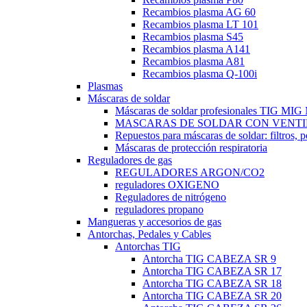
Recambios plasma AG 60
Recambios plasma LT 101
Recambios plasma S45
Recambios plasma A141
Recambios plasma A81
Recambios plasma Q-100i
Plasmas
Máscaras de soldar
Máscaras de soldar profesionales TIG M
MASCARAS DE SOLDAR CON VENTI
Repuestos para máscaras de soldar: filtros, 
Máscaras de protección respiratoria
Reguladores de gas
REGULADORES ARGON/CO2
reguladores OXIGENO
Reguladores de nitrógeno
reguladores propano
Mangueras y accesorios de gas
Antorchas, Pedales y Cables
Antorchas TIG
Antorcha TIG CABEZA SR 9
Antorcha TIG CABEZA SR 17
Antorcha TIG CABEZA SR 18
Antorcha TIG CABEZA SR 20