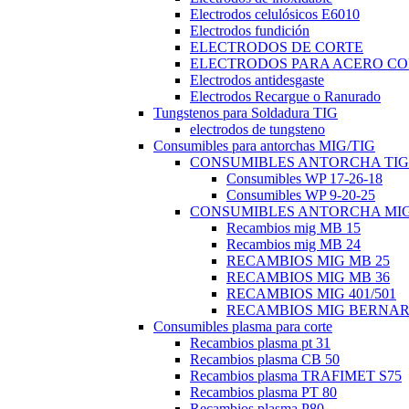
Electrodos celulósicos E6010
Electrodos fundición
ELECTRODOS DE CORTE
ELECTRODOS PARA ACERO C
Electrodos antidesgaste
Electrodos Recargue o Ranurado
Tungstenos para Soldadura TIG
electrodos de tungsteno
Consumibles para antorchas MIG/TIG
CONSUMIBLES ANTORCHA TIG
Consumibles WP 17-26-18
Consumibles WP 9-20-25
CONSUMIBLES ANTORCHA MI
Recambios mig MB 15
Recambios mig MB 24
RECAMBIOS MIG MB 25
RECAMBIOS MIG MB 36
RECAMBIOS MIG 401/501
RECAMBIOS MIG BERNA
Consumibles plasma para corte
Recambios plasma pt 31
Recambios plasma CB 50
Recambios plasma TRAFIMET S75
Recambios plasma PT 80
Recambios plasma P80