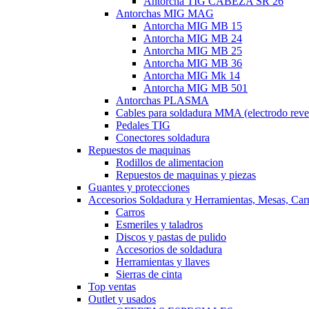
Antorcha TIG CABEZA SR 26
Antorchas MIG MAG
Antorcha MIG MB 15
Antorcha MIG MB 24
Antorcha MIG MB 25
Antorcha MIG MB 36
Antorcha MIG Mk 14
Antorcha MIG MB 501
Antorchas PLASMA
Cables para soldadura MMA (electrodo reve
Pedales TIG
Conectores soldadura
Repuestos de maquinas
Rodillos de alimentacion
Repuestos de maquinas y piezas
Guantes y protecciones
Accesorios Soldadura y Herramientas, Mesas, Carro
Carros
Esmeriles y taladros
Discos y pastas de pulido
Accesorios de soldadura
Herramientas y llaves
Sierras de cinta
Top ventas
Outlet y usados