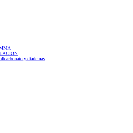
IG MMA
LACION
policarbonato y diademas