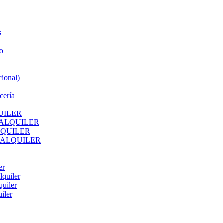
s
o
ional)
cería
UILER
 ALQUILER
LQUILER
 ALQUILER
er
lquiler
quiler
iler