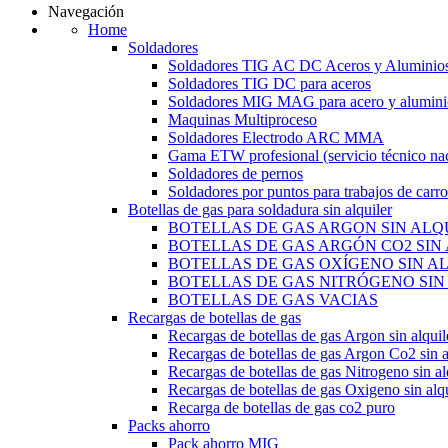
Navegación
Home
Soldadores
Soldadores TIG AC DC Aceros y Aluminio
Soldadores TIG DC para aceros
Soldadores MIG MAG para acero y alumini
Maquinas Multiproceso
Soldadores Electrodo ARC MMA
Gama ETW profesional (servicio técnico nac
Soldadores de pernos
Soldadores por puntos para trabajos de carro
Botellas de gas para soldadura sin alquiler
BOTELLAS DE GAS ARGON SIN ALQ
BOTELLAS DE GAS ARGÓN CO2 SIN
BOTELLAS DE GAS OXÍGENO SIN A
BOTELLAS DE GAS NITRÓGENO SIN
BOTELLAS DE GAS VACIAS
Recargas de botellas de gas
Recargas de botellas de gas Argon sin alquil
Recargas de botellas de gas Argon Co2 sin a
Recargas de botellas de gas Nitrogeno sin al
Recargas de botellas de gas Oxigeno sin alqu
Recarga de botellas de gas co2 puro
Packs ahorro
Pack ahorro MIG