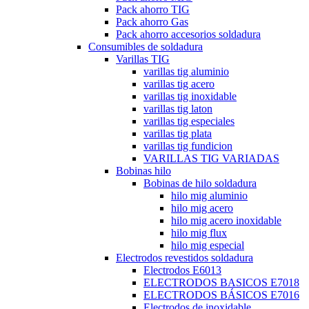
Pack ahorro TIG
Pack ahorro Gas
Pack ahorro accesorios soldadura
Consumibles de soldadura
Varillas TIG
varillas tig aluminio
varillas tig acero
varillas tig inoxidable
varillas tig laton
varillas tig especiales
varillas tig plata
varillas tig fundicion
VARILLAS TIG VARIADAS
Bobinas hilo
Bobinas de hilo soldadura
hilo mig aluminio
hilo mig acero
hilo mig acero inoxidable
hilo mig flux
hilo mig especial
Electrodos revestidos soldadura
Electrodos E6013
ELECTRODOS BASICOS E7018
ELECTRODOS BÁSICOS E7016
Electrodos de inoxidable