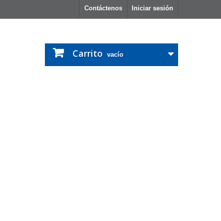
Contáctenos
Iniciar sesión
Carrito
vacío
Antorcha MIG Mk 14
para maquina de hilo semiautomática con conexión Euro
Corriente máxima: 120 A (CO2) 100 A (Ar / CO2)
Ciclo de trabajo: 60%
Tipo de refrigeración: gas protector
Caudal de gas: 10-18 l / min
Diámetro del alambre [mm]: 0,6-1,0
Conexión: conector Euro