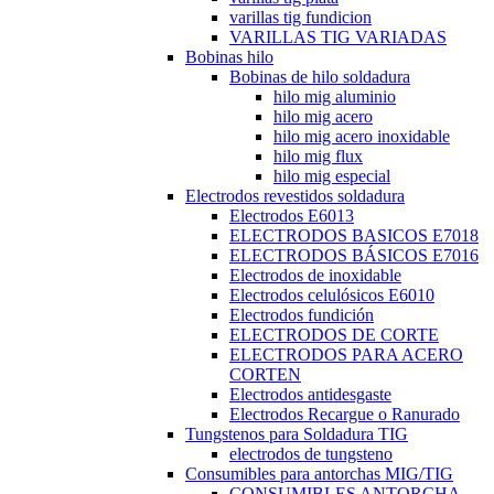
varillas tig fundicion
VARILLAS TIG VARIADAS
Bobinas hilo
Bobinas de hilo soldadura
hilo mig aluminio
hilo mig acero
hilo mig acero inoxidable
hilo mig flux
hilo mig especial
Electrodos revestidos soldadura
Electrodos E6013
ELECTRODOS BASICOS E7018
ELECTRODOS BÁSICOS E7016
Electrodos de inoxidable
Electrodos celulósicos E6010
Electrodos fundición
ELECTRODOS DE CORTE
ELECTRODOS PARA ACERO
CORTEN
Electrodos antidesgaste
Electrodos Recargue o Ranurado
Tungstenos para Soldadura TIG
electrodos de tungsteno
Consumibles para antorchas MIG/TIG
CONSUMIBLES ANTORCHA