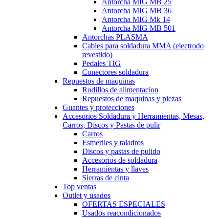
Antorcha MIG MB 25
Antorcha MIG MB 36
Antorcha MIG Mk 14
Antorcha MIG MB 501
Antorchas PLASMA
Cables para soldadura MMA (electrodo
revestido)
Pedales TIG
Conectores soldadura
Repuestos de maquinas
Rodillos de alimentacion
Repuestos de maquinas y piezas
Guantes y protecciones
Accesorios Soldadura y Herramientas, Mesas,
Carros, Discos y Pastas de pulir
Carros
Esmeriles y taladros
Discos y pastas de pulido
Accesorios de soldadura
Herramientas y llaves
Sierras de cinta
Top ventas
Outlet y usados
OFERTAS ESPECIALES
Usados reacondicionados