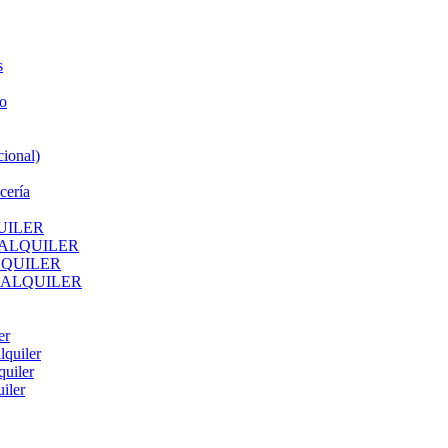
s
o
ional)
cería
UILER
 ALQUILER
LQUILER
 ALQUILER
er
lquiler
quiler
iler