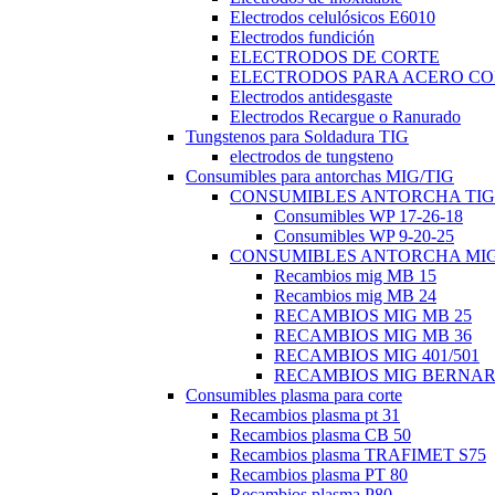
Electrodos celulósicos E6010
Electrodos fundición
ELECTRODOS DE CORTE
ELECTRODOS PARA ACERO C
Electrodos antidesgaste
Electrodos Recargue o Ranurado
Tungstenos para Soldadura TIG
electrodos de tungsteno
Consumibles para antorchas MIG/TIG
CONSUMIBLES ANTORCHA TIG
Consumibles WP 17-26-18
Consumibles WP 9-20-25
CONSUMIBLES ANTORCHA MI
Recambios mig MB 15
Recambios mig MB 24
RECAMBIOS MIG MB 25
RECAMBIOS MIG MB 36
RECAMBIOS MIG 401/501
RECAMBIOS MIG BERNA
Consumibles plasma para corte
Recambios plasma pt 31
Recambios plasma CB 50
Recambios plasma TRAFIMET S75
Recambios plasma PT 80
Recambios plasma P80