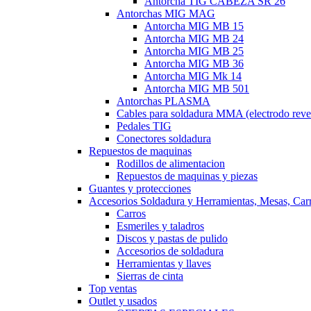
Antorcha TIG CABEZA SR 26
Antorchas MIG MAG
Antorcha MIG MB 15
Antorcha MIG MB 24
Antorcha MIG MB 25
Antorcha MIG MB 36
Antorcha MIG Mk 14
Antorcha MIG MB 501
Antorchas PLASMA
Cables para soldadura MMA (electrodo reve
Pedales TIG
Conectores soldadura
Repuestos de maquinas
Rodillos de alimentacion
Repuestos de maquinas y piezas
Guantes y protecciones
Accesorios Soldadura y Herramientas, Mesas, Carro
Carros
Esmeriles y taladros
Discos y pastas de pulido
Accesorios de soldadura
Herramientas y llaves
Sierras de cinta
Top ventas
Outlet y usados