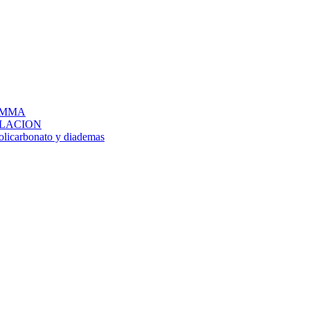
IG MMA
LACION
policarbonato y diademas