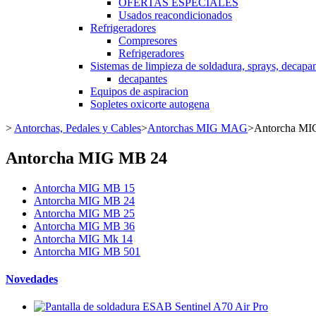
OFERTAS ESPECIALES
Usados reacondicionados
Refrigeradores
Compresores
Refrigeradores
Sistemas de limpieza de soldadura, sprays, decapan
decapantes
Equipos de aspiracion
Sopletes oxicorte autogena
>
Antorchas, Pedales y Cables
>
Antorchas MIG MAG
>
Antorcha MI
Antorcha MIG MB 24
Antorcha MIG MB 15
Antorcha MIG MB 24
Antorcha MIG MB 25
Antorcha MIG MB 36
Antorcha MIG Mk 14
Antorcha MIG MB 501
Novedades