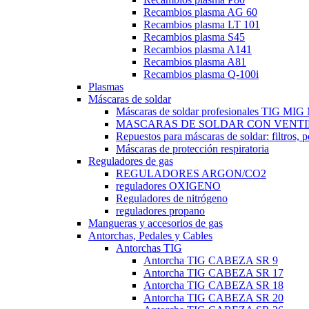
Recambios plasma AG 60
Recambios plasma LT 101
Recambios plasma S45
Recambios plasma A141
Recambios plasma A81
Recambios plasma Q-100i
Plasmas
Máscaras de soldar
Máscaras de soldar profesionales TIG M
MASCARAS DE SOLDAR CON VENTI
Repuestos para máscaras de soldar: filtros, 
Máscaras de protección respiratoria
Reguladores de gas
REGULADORES ARGON/CO2
reguladores OXIGENO
Reguladores de nitrógeno
reguladores propano
Mangueras y accesorios de gas
Antorchas, Pedales y Cables
Antorchas TIG
Antorcha TIG CABEZA SR 9
Antorcha TIG CABEZA SR 17
Antorcha TIG CABEZA SR 18
Antorcha TIG CABEZA SR 20