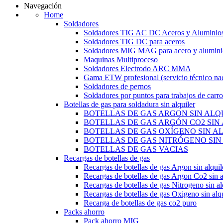
Navegación
Home
Soldadores
Soldadores TIG AC DC Aceros y Aluminio
Soldadores TIG DC para aceros
Soldadores MIG MAG para acero y alumini
Maquinas Multiproceso
Soldadores Electrodo ARC MMA
Gama ETW profesional (servicio técnico nac
Soldadores de pernos
Soldadores por puntos para trabajos de carro
Botellas de gas para soldadura sin alquiler
BOTELLAS DE GAS ARGON SIN ALQ
BOTELLAS DE GAS ARGÓN CO2 SIN
BOTELLAS DE GAS OXÍGENO SIN A
BOTELLAS DE GAS NITRÓGENO SIN
BOTELLAS DE GAS VACIAS
Recargas de botellas de gas
Recargas de botellas de gas Argon sin alquil
Recargas de botellas de gas Argon Co2 sin a
Recargas de botellas de gas Nitrogeno sin al
Recargas de botellas de gas Oxigeno sin alqu
Recarga de botellas de gas co2 puro
Packs ahorro
Pack ahorro MIG