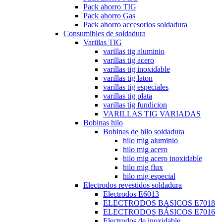
Pack ahorro TIG
Pack ahorro Gas
Pack ahorro accesorios soldadura
Consumibles de soldadura
Varillas TIG
varillas tig aluminio
varillas tig acero
varillas tig inoxidable
varillas tig laton
varillas tig especiales
varillas tig plata
varillas tig fundicion
VARILLAS TIG VARIADAS
Bobinas hilo
Bobinas de hilo soldadura
hilo mig aluminio
hilo mig acero
hilo mig acero inoxidable
hilo mig flux
hilo mig especial
Electrodos revestidos soldadura
Electrodos E6013
ELECTRODOS BASICOS E7018
ELECTRODOS BÁSICOS E7016
Electrodos de inoxidable