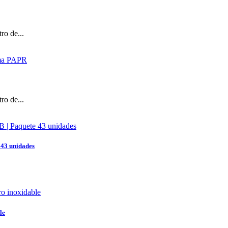
ro de...
ro de...
 43 unidades
le