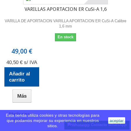
VARILLAS APORTACION ER CuSi-A 1,6
VARILLA DE APORTACION VARILLA APORTACION ER CuSi-A Calibre
1,6 mm
En stock
49,00 €
40,50 € s/ IVA
Añadir al
carrito
Más
Añadir para
Esta tienda utiliza cookies y otras tecnologías para
comparar
que podamos mejorar su experiencia en nuestros
aceptar
Contacto WhatsApp
sitios.