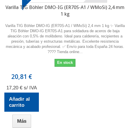
Varilla TIG Böhler DMO-IG (ER70S-A1 / WMoSi) 2,4 mm
1 kg
Varilla TIG Böhler DMO-IG (ER70S-A1 / WMoSi) 2,4 mm 1 kg ✨ Varilla
TIG Böhler DMO-IG ER70S-A1 para soldadura de aceros de baja
aleación con 0,5% de molibdeno. Ideal para calderería, recipientes a
presión, tuberías y estructuras metálicas. Excelente resistencia
mecánica y acabado profesional. ✅ Envío para toda España 24 horas.
???? Tienda online...
En stock
20,81 €
17,20 € s/ IVA
Añadir al
carrito
Más