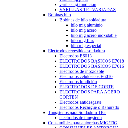
varillas tig fundicion
VARILLAS TIG VARIADAS
Bobinas hilo
Bobinas de hilo soldadura
hilo mig aluminio
hilo mig acero
hilo mig acero inoxidable
hilo mig flux
hilo mig especial
Electrodos revestidos soldadura
Electrodos E6013
ELECTRODOS BASICOS E7018
ELECTRODOS BÁSICOS E7016
Electrodos de inoxidable
Electrodos celulósicos E6010
Electrodos fundición
ELECTRODOS DE CORTE
ELECTRODOS PARA ACERO
CORTEN
Electrodos antidesgaste
Electrodos Recargue o Ranurado
Tungstenos para Soldadura TIG
electrodos de tungsteno
Consumibles para antorchas MIG/TIG
CONSUMIBLES ANTORCHA