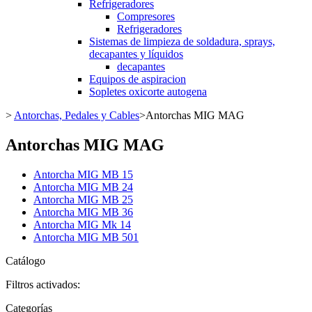
Refrigeradores
Compresores
Refrigeradores
Sistemas de limpieza de soldadura, sprays,
decapantes y líquidos
decapantes
Equipos de aspiracion
Sopletes oxicorte autogena
>
Antorchas, Pedales y Cables
>
Antorchas MIG MAG
Antorchas MIG MAG
Antorcha MIG MB 15
Antorcha MIG MB 24
Antorcha MIG MB 25
Antorcha MIG MB 36
Antorcha MIG Mk 14
Antorcha MIG MB 501
Catálogo
Filtros activados:
Categorías