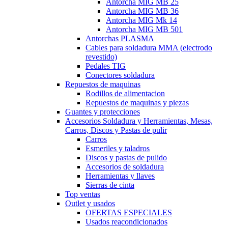
Antorcha MIG MB 25
Antorcha MIG MB 36
Antorcha MIG Mk 14
Antorcha MIG MB 501
Antorchas PLASMA
Cables para soldadura MMA (electrodo
revestido)
Pedales TIG
Conectores soldadura
Repuestos de maquinas
Rodillos de alimentacion
Repuestos de maquinas y piezas
Guantes y protecciones
Accesorios Soldadura y Herramientas, Mesas,
Carros, Discos y Pastas de pulir
Carros
Esmeriles y taladros
Discos y pastas de pulido
Accesorios de soldadura
Herramientas y llaves
Sierras de cinta
Top ventas
Outlet y usados
OFERTAS ESPECIALES
Usados reacondicionados