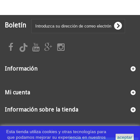
Boletín
Información
Mi cuenta
Información sobre la tienda
© 2026 - Comercial Distrival
Esta tienda utiliza cookies y otras tecnologías para
que podamos mejorar su experiencia en nuestros
aceptar