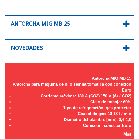
ANTORCHA MIG MB 25
NOVEDADES
Antorcha MIG MB 15
Antorcha para maquina de hilo semiautomatica con conexion
Euro
Corriente máxima: 180 A (CO2) 150 A (Ar / CO2)
Ciclo de trabajo: 60%
Tipo de refrigeración: gas protector
Caudal de gas: 10-18 l / min
Diámetro del alambre [mm]: 0,6-1,0
Conexión: conector Euro
Más