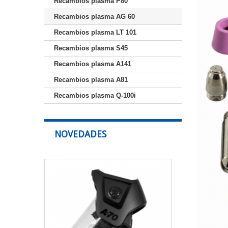
Recambios plasma P80
Recambios plasma AG 60
Recambios plasma LT 101
Recambios plasma S45
Recambios plasma A141
Recambios plasma A81
Recambios plasma Q-100i
NOVEDADES
Pantalla
de
soldadura
ESAB
Sentinel
A70
Air
Pro