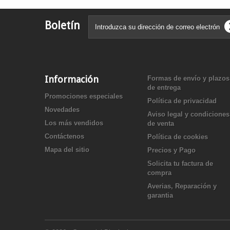
Boletín
Información
Formas de envío y plazos
de entrega
Promociones especiales
Política de privacidad
Novedades
Aviso legal y condiciones
Los más vendidos
de venta
Contáctenos
Política de cookies
Mapa del sitio
Precios y Pago
Solicita tu factura de
compra
Averias, Reparación y
garantia