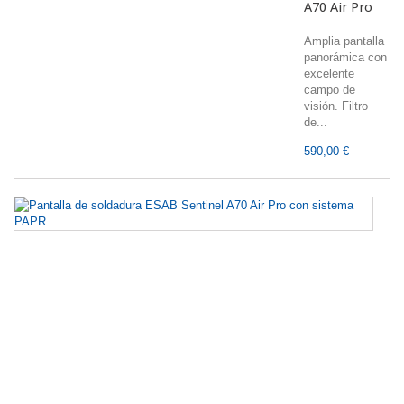
A70 Air Pro
Amplia pantalla
panorámica con
excelente
campo de
visión. Filtro
de...
590,00 €
Pa
d
so
E
Se
A
Ai
P
c
s
P
Am