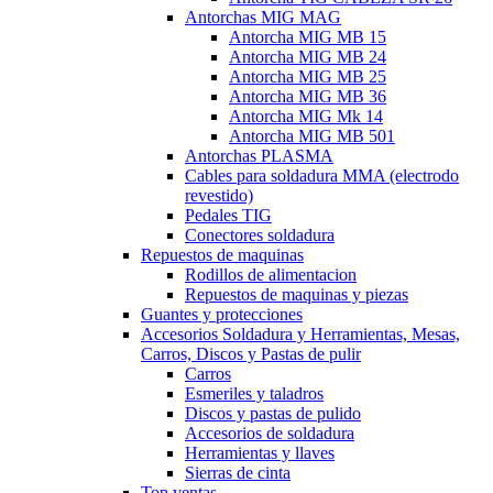
Antorchas MIG MAG
Antorcha MIG MB 15
Antorcha MIG MB 24
Antorcha MIG MB 25
Antorcha MIG MB 36
Antorcha MIG Mk 14
Antorcha MIG MB 501
Antorchas PLASMA
Cables para soldadura MMA (electrodo
revestido)
Pedales TIG
Conectores soldadura
Repuestos de maquinas
Rodillos de alimentacion
Repuestos de maquinas y piezas
Guantes y protecciones
Accesorios Soldadura y Herramientas, Mesas,
Carros, Discos y Pastas de pulir
Carros
Esmeriles y taladros
Discos y pastas de pulido
Accesorios de soldadura
Herramientas y llaves
Sierras de cinta
Top ventas