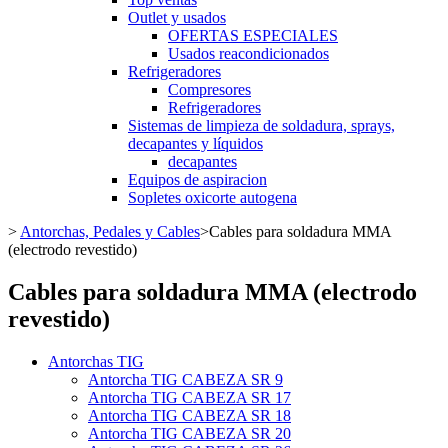
Outlet y usados
OFERTAS ESPECIALES
Usados reacondicionados
Refrigeradores
Compresores
Refrigeradores
Sistemas de limpieza de soldadura, sprays,
decapantes y líquidos
decapantes
Equipos de aspiracion
Sopletes oxicorte autogena
>
Antorchas, Pedales y Cables
>
Cables para soldadura MMA
(electrodo revestido)
Cables para soldadura MMA (electrodo
revestido)
Antorchas TIG
Antorcha TIG CABEZA SR 9
Antorcha TIG CABEZA SR 17
Antorcha TIG CABEZA SR 18
Antorcha TIG CABEZA SR 20