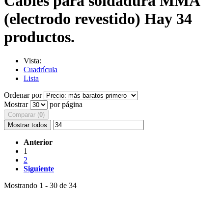
Cables para soldadura MMA
(electrodo revestido)
Hay 34
productos.
Vista:
Cuadrícula
Lista
Ordenar por
Mostrar
por página
Comparar (
0
)
Mostrar todos
Anterior
1
2
Siguiente
Mostrando 1 - 30 de 34