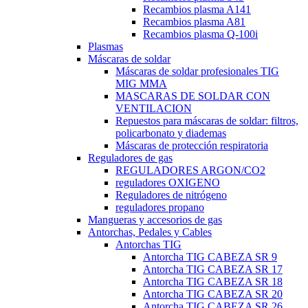
Recambios plasma A141
Recambios plasma A81
Recambios plasma Q-100i
Plasmas
Máscaras de soldar
Máscaras de soldar profesionales TIG
MIG MMA
MASCARAS DE SOLDAR CON
VENTILACION
Repuestos para máscaras de soldar: filtros,
policarbonato y diademas
Máscaras de protección respiratoria
Reguladores de gas
REGULADORES ARGON/CO2
reguladores OXIGENO
Reguladores de nitrógeno
reguladores propano
Mangueras y accesorios de gas
Antorchas, Pedales y Cables
Antorchas TIG
Antorcha TIG CABEZA SR 9
Antorcha TIG CABEZA SR 17
Antorcha TIG CABEZA SR 18
Antorcha TIG CABEZA SR 20
Antorcha TIG CABEZA SR 26