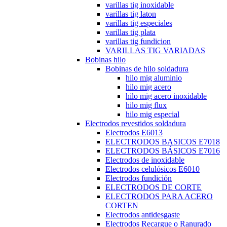
varillas tig inoxidable
varillas tig laton
varillas tig especiales
varillas tig plata
varillas tig fundicion
VARILLAS TIG VARIADAS
Bobinas hilo
Bobinas de hilo soldadura
hilo mig aluminio
hilo mig acero
hilo mig acero inoxidable
hilo mig flux
hilo mig especial
Electrodos revestidos soldadura
Electrodos E6013
ELECTRODOS BASICOS E7018
ELECTRODOS BÁSICOS E7016
Electrodos de inoxidable
Electrodos celulósicos E6010
Electrodos fundición
ELECTRODOS DE CORTE
ELECTRODOS PARA ACERO
CORTEN
Electrodos antidesgaste
Electrodos Recargue o Ranurado