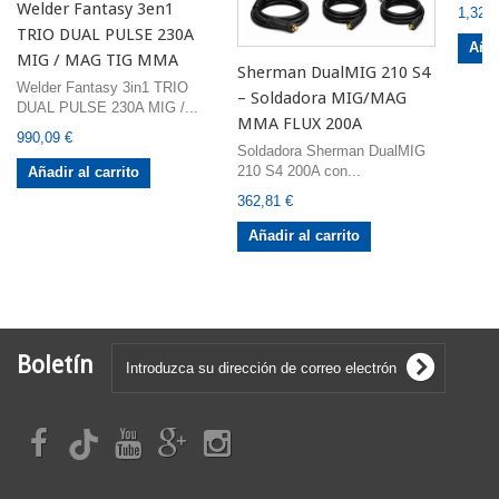
Welder Fantasy 3en1
1,32 €
TRIO DUAL PULSE 230A
Añad
MIG / MAG TIG MMA
Sherman DualMIG 210 S4
Welder Fantasy 3in1 TRIO
– Soldadora MIG/MAG
DUAL PULSE 230A MIG /...
MMA FLUX 200A
990,09 €
Soldadora Sherman DualMIG
210 S4 200A con...
Añadir al carrito
362,81 €
Añadir al carrito
Boletín