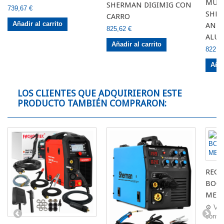
MULT
SHERMAN DIGIMIG CON
739,67 €
SHER
CARRO
Añadir al carrito
ANTO
825,62 €
ALUM
Añadir al carrito
822,3
Añad
LOS CLIENTES QUE ADQUIRIERON ESTE
PRODUCTO TAMBIÉN COMPRARON:
RECA
BOQU
METR
⚙️ Ven
contac