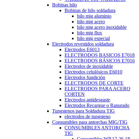
Bobinas hilo
Bobinas de hilo soldadura
hilo mig aluminio
hilo mig acero
hilo mig acero inoxidable
hilo mig flux
hilo mig especial
Electrodos revestidos soldadura
Electrodos E6013
ELECTRODOS BASICOS E7018
ELECTRODOS BÁSICOS E7016
Electrodos de inoxidable
Electrodos celulósicos E6010
Electrodos fundición
ELECTRODOS DE CORTE
ELECTRODOS PARA ACERO
CORTEN
Electrodos antidesgaste
Electrodos Recargue o Ranurado
Tungstenos para Soldadura TIG
electrodos de tungsteno
Consumibles para antorchas MIG/TIG
CONSUMIBLES ANTORCHA
TIG
Consumibles WP 17-26-18