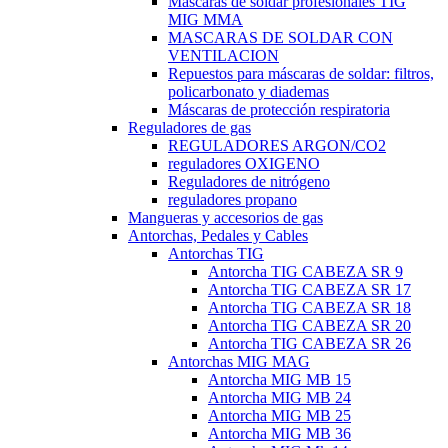
Máscaras de soldar profesionales TIG
MIG MMA
MASCARAS DE SOLDAR CON
VENTILACION
Repuestos para máscaras de soldar: filtros,
policarbonato y diademas
Máscaras de protección respiratoria
Reguladores de gas
REGULADORES ARGON/CO2
reguladores OXIGENO
Reguladores de nitrógeno
reguladores propano
Mangueras y accesorios de gas
Antorchas, Pedales y Cables
Antorchas TIG
Antorcha TIG CABEZA SR 9
Antorcha TIG CABEZA SR 17
Antorcha TIG CABEZA SR 18
Antorcha TIG CABEZA SR 20
Antorcha TIG CABEZA SR 26
Antorchas MIG MAG
Antorcha MIG MB 15
Antorcha MIG MB 24
Antorcha MIG MB 25
Antorcha MIG MB 36