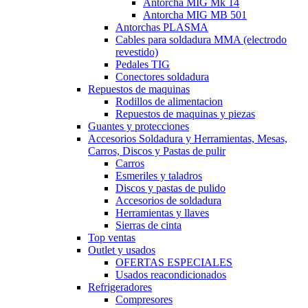
Antorcha MIG Mk 14
Antorcha MIG MB 501
Antorchas PLASMA
Cables para soldadura MMA (electrodo
revestido)
Pedales TIG
Conectores soldadura
Repuestos de maquinas
Rodillos de alimentacion
Repuestos de maquinas y piezas
Guantes y protecciones
Accesorios Soldadura y Herramientas, Mesas,
Carros, Discos y Pastas de pulir
Carros
Esmeriles y taladros
Discos y pastas de pulido
Accesorios de soldadura
Herramientas y llaves
Sierras de cinta
Top ventas
Outlet y usados
OFERTAS ESPECIALES
Usados reacondicionados
Refrigeradores
Compresores