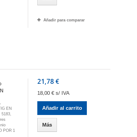
Añadir para comparar
21,78 €
o
ON
18,00 € s/ IVA
A
Añadir al carrito
IG EN
 5183,
res
Más
inio
O POR 1