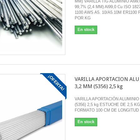
MM) VARILLA TIG ALUMINIO Al99,
99,7% (2,4 MM) Al99,0 Cu ISO 1827
1100 AWS A5. 10/A5.10M ER1100
POR KG
En stock
¡OFERTA!
VARILLA APORTACION AL
3,2 MM (5356) 2,5 kg
VARILLA APORTACIÓN ALUMINIO
(5356) 2,5 kg ESTUCHE DE 2,5 KG
FORMATO 100 CM DE LONGITUD
En stock