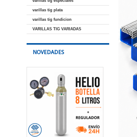
varillas tig especiales
varillas tig plata
varillas tig fundicion
VARILLAS TIG VARIADAS
NOVEDADES
Botella
de
Helio
8
Litros
con
Regulador
para
Soldadura
–
Sin
Alquiler