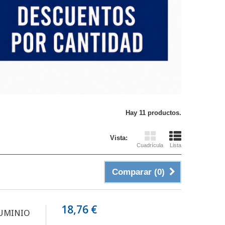
Hay 11 productos.
Vista:
Cuadrícula
Lista
Comparar (
0
)
18,76 €
LUMINIO