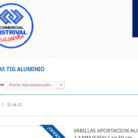
a:
AS TIG ALUMINIO
por
Precio: más baratos primero
1 - 11 de 11
¡OFERTA!
VARILLAS APORTACION A
2,4 MM (5356) 1 kg 50 cm