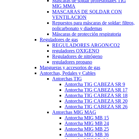
Máscaras de soldar profesionales TIG
MIG MMA
MASCARAS DE SOLDAR CON
VENTILACION
Repuestos para máscaras de soldar: filtros,
policarbonato y diademas
Máscaras de protección respiratoria
Reguladores de gas
REGULADORES ARGON/CO2
reguladores OXIGENO
Reguladores de nitrógeno
reguladores propano
Mangueras y accesorios de gas
Antorchas, Pedales y Cables
Antorchas TIG
Antorcha TIG CABEZA SR 9
Antorcha TIG CABEZA SR 17
Antorcha TIG CABEZA SR 18
Antorcha TIG CABEZA SR 20
Antorcha TIG CABEZA SR 26
Antorchas MIG MAG
Antorcha MIG MB 15
Antorcha MIG MB 24
Antorcha MIG MB 25
Antorcha MIG MB 36