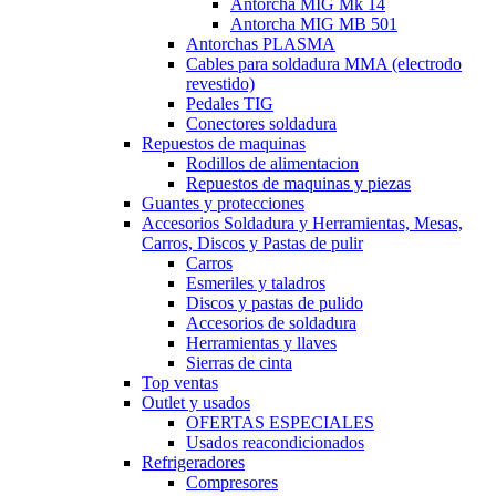
Antorcha MIG Mk 14
Antorcha MIG MB 501
Antorchas PLASMA
Cables para soldadura MMA (electrodo
revestido)
Pedales TIG
Conectores soldadura
Repuestos de maquinas
Rodillos de alimentacion
Repuestos de maquinas y piezas
Guantes y protecciones
Accesorios Soldadura y Herramientas, Mesas,
Carros, Discos y Pastas de pulir
Carros
Esmeriles y taladros
Discos y pastas de pulido
Accesorios de soldadura
Herramientas y llaves
Sierras de cinta
Top ventas
Outlet y usados
OFERTAS ESPECIALES
Usados reacondicionados
Refrigeradores
Compresores