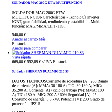
SOLDADOR MAG 200G ETW MULTIFUNCION
SOLDADOR MAG 200G ETW
MULTIFUNCIONCaracterísticas:- Tecnología inverter
IGBT, gran fiabilidad, rendimiento y estabilidad.- Multi-
función: MAG/MMA/LIFT-TIG.
540,00 €
Añadir al carrito
Más
En stock
Añadir para comparar
Vista rápida
669,00 €
552,89 € s/ IVA
En stock
Soldador SHERMAN DUALMIG 210 S3
DATOS TÉCNICOSCorriente de soldadura [A]: 200 Rango
de corriente [A]: MMA: 30 180 A; TIG: 30 180 A; MIG:
35.200 A. Corriente [A] / ciclo de trabajo [%]: MMA: 180
A; TIG: 180 A; MIG: 200 A / 60% Seguridad [A]: 25
Consumo de energía: 8,5 kVA Potencia [V]: 230 Grado de
protección: IP21S