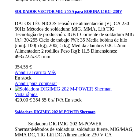
SOLDADOR VECTOR MIG 255 A para BOBINA 15KG- 230V
DATOS TÉCNICOSTensión de alimentación [V]: CA 230
50Hz Métodos de soldadura: MIG, MMA, Lift TIG
Tecnología de producción: IGBT Corriente de soldadura MIG
[A]: 30-255 Ciclo de trabajo [%]: 35 Media bobina de hilo
[mm]: 100(5 kg), 200(15 kg) Medida alambre: 0.8-1.2mm
Alimentador: 2 rodillos Peso [kg]: 11,5 Dimensiones:
493x222x375 mm
354,55 €
Añadir al carrito
Más
En stock
Añadir para comparar
Vista rápida
429,00 €
354,55 € s/ IVA
En stock
Soldadora DIGIMIG 202 M-POWER Sherman
Soldadora DIGIMIG 202 M-POWER
ShermanMétodos de soldadura: soldadura fuerte, MIG/MAG,
MMA DC, TIG Lift DC Alimentación: 230 V CA