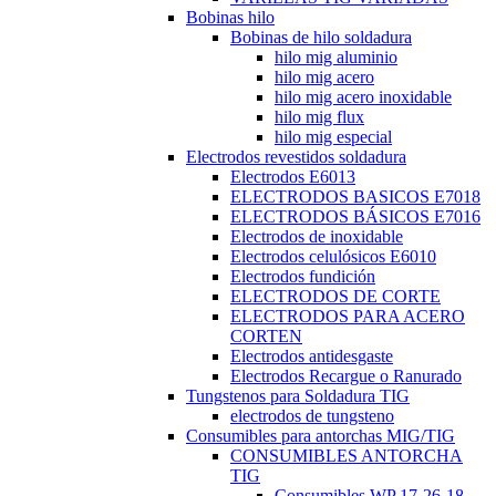
Bobinas hilo
Bobinas de hilo soldadura
hilo mig aluminio
hilo mig acero
hilo mig acero inoxidable
hilo mig flux
hilo mig especial
Electrodos revestidos soldadura
Electrodos E6013
ELECTRODOS BASICOS E7018
ELECTRODOS BÁSICOS E7016
Electrodos de inoxidable
Electrodos celulósicos E6010
Electrodos fundición
ELECTRODOS DE CORTE
ELECTRODOS PARA ACERO
CORTEN
Electrodos antidesgaste
Electrodos Recargue o Ranurado
Tungstenos para Soldadura TIG
electrodos de tungsteno
Consumibles para antorchas MIG/TIG
CONSUMIBLES ANTORCHA
TIG
Consumibles WP 17-26-18