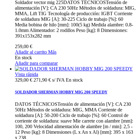
Soldador vector mig 225DATOS TÉCNICOSTensión de
alimentación [V]: CA 230 50Hz Métodos de soldadura: MIG,
MMA, Lift TIG Tecnología de producción: IGBT Corriente
de soldadura MIG [A]: 30-225 Ciclo de trabajo [%]: 60
Media bobina de hilo [mm]: 100(5 kg) Medida alambre: 0.8-
1.0mm Alimentador: 2 rodillos Peso [kg]: 8 Dimensiones:
391x153x282 mm
259,00 €
Añadir al carrito
Más
En stock
Añadir para comparar
Vista rápida
329,00 €
271,90 € s/ IVA
En stock
SOLDADOR SHERMAN HOBBY MIG 200 SPEEDY
DATOS TÉCNICOSTensión de alimentación [V]: CA 230
50Hz Métodos de soldadura: MIG, MMA Corriente de
soldadura [A]: 50-200 Ciclo de trabajo [%]: 60 Control de
corriente de soldadura: suave Mie carrete con alambre [mm]:
100, 200 Velocidad alimentación de alambre [m / min]: 2,5 -
12 Peso [kg]: 8 Dimensiones (L x An x Al) [mm]: 395 x 163
x 238