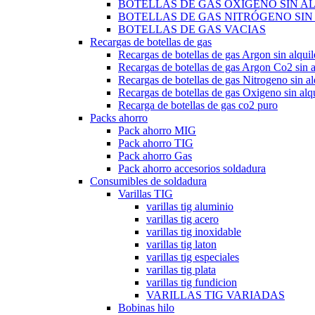
BOTELLAS DE GAS OXÍGENO SIN A
BOTELLAS DE GAS NITRÓGENO SIN
BOTELLAS DE GAS VACIAS
Recargas de botellas de gas
Recargas de botellas de gas Argon sin alquil
Recargas de botellas de gas Argon Co2 sin a
Recargas de botellas de gas Nitrogeno sin al
Recargas de botellas de gas Oxigeno sin alqu
Recarga de botellas de gas co2 puro
Packs ahorro
Pack ahorro MIG
Pack ahorro TIG
Pack ahorro Gas
Pack ahorro accesorios soldadura
Consumibles de soldadura
Varillas TIG
varillas tig aluminio
varillas tig acero
varillas tig inoxidable
varillas tig laton
varillas tig especiales
varillas tig plata
varillas tig fundicion
VARILLAS TIG VARIADAS
Bobinas hilo