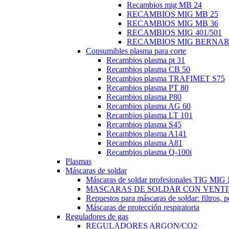
Recambios mig MB 24
RECAMBIOS MIG MB 25
RECAMBIOS MIG MB 36
RECAMBIOS MIG 401/501
RECAMBIOS MIG BERNA
Consumibles plasma para corte
Recambios plasma pt 31
Recambios plasma CB 50
Recambios plasma TRAFIMET S75
Recambios plasma PT 80
Recambios plasma P80
Recambios plasma AG 60
Recambios plasma LT 101
Recambios plasma S45
Recambios plasma A141
Recambios plasma A81
Recambios plasma Q-100i
Plasmas
Máscaras de soldar
Máscaras de soldar profesionales TIG M
MASCARAS DE SOLDAR CON VENTI
Repuestos para máscaras de soldar: filtros, 
Máscaras de protección respiratoria
Reguladores de gas
REGULADORES ARGON/CO2