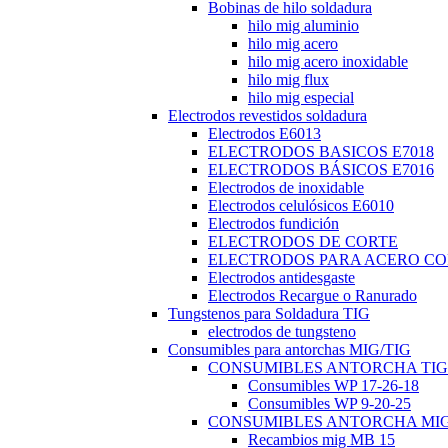
Bobinas de hilo soldadura
hilo mig aluminio
hilo mig acero
hilo mig acero inoxidable
hilo mig flux
hilo mig especial
Electrodos revestidos soldadura
Electrodos E6013
ELECTRODOS BASICOS E7018
ELECTRODOS BÁSICOS E7016
Electrodos de inoxidable
Electrodos celulósicos E6010
Electrodos fundición
ELECTRODOS DE CORTE
ELECTRODOS PARA ACERO C
Electrodos antidesgaste
Electrodos Recargue o Ranurado
Tungstenos para Soldadura TIG
electrodos de tungsteno
Consumibles para antorchas MIG/TIG
CONSUMIBLES ANTORCHA TIG
Consumibles WP 17-26-18
Consumibles WP 9-20-25
CONSUMIBLES ANTORCHA MI
Recambios mig MB 15