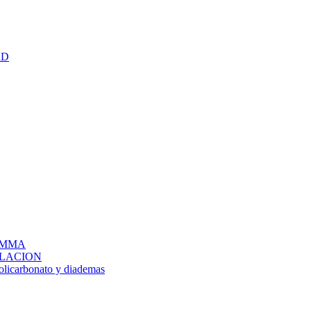
RD
IG MMA
LACION
policarbonato y diademas