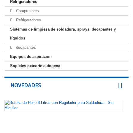
Refrigeradores
Compresores
Refrigeradores
Sistemas de limpieza de soldadura, sprays, decapantes y
líquidos
decapantes
Equipos de aspiracion
Sopletes oxicorte autogena
NOVEDADES
Bo
d
He
8
Li
c