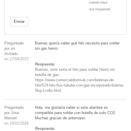
cuando haya
una respuesta)
Enviar
Preguntado
Buenas quería saber qué hilo necesito para soldar
por un
sin gas hierro
invitado
en 27/04/2023
Respuesta:
Buenas, este sería el hilo para soldar hierro sin
botella de gas:
https://www.comercialdistrival.com/bobinas-de-
hilo/574-hilo-flux-tubular-con-gas-incorporado-bobina-
5kg-1-rollo.html
Preguntado
Hola, me gustaría saber si este alambre es
por Jose
compatible para soldar con botella de solo CO2.
Manuel
Muchas gracias de antemano.
en 16/01/2024
Respuesta: