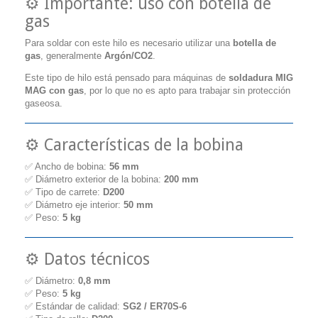
⚙️ Importante: uso con botella de
gas
Para soldar con este hilo es necesario utilizar una
botella de
gas
, generalmente
Argón/CO2
.
Este tipo de hilo está pensado para máquinas de
soldadura MIG
MAG con gas
, por lo que no es apto para trabajar sin protección
gaseosa.
⚙️ Características de la bobina
✅ Ancho de bobina:
56 mm
✅ Diámetro exterior de la bobina:
200 mm
✅ Tipo de carrete:
D200
✅ Diámetro eje interior:
50 mm
✅ Peso:
5 kg
⚙️ Datos técnicos
✅ Diámetro:
0,8 mm
✅ Peso:
5 kg
✅ Estándar de calidad:
SG2 / ER70S-6