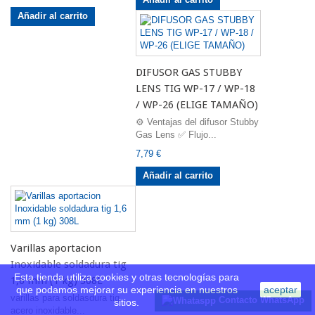
Añadir al carrito
DIFUSOR GAS STUBBY
LENS TIG WP-17 / WP-18
/ WP-26 (ELIGE TAMAÑO)
⚙️ Ventajas del difusor Stubby
Gas Lens ✅ Flujo...
7,79 €
Añadir al carrito
Varillas aportacion
Inoxidable soldadura tig
Esta tienda utiliza cookies y otras tecnologías para
1,6 mm (1 kg) 308L
que podamos mejorar su experiencia en nuestros
aceptar
varillas para soldasdura tig
Contacto WhatsApp
sitios.
acero inoxidable...