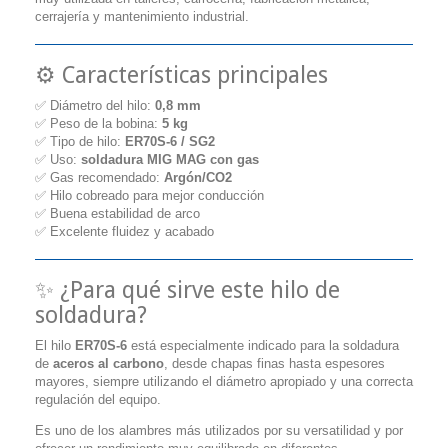
cerrajería y mantenimiento industrial.
⚙️ Características principales
✅ Diámetro del hilo:
0,8 mm
✅ Peso de la bobina:
5 kg
✅ Tipo de hilo:
ER70S-6 / SG2
✅ Uso:
soldadura MIG MAG con gas
✅ Gas recomendado:
Argón/CO2
✅ Hilo cobreado para mejor conducción
✅ Buena estabilidad de arco
✅ Excelente fluidez y acabado
✨ ¿Para qué sirve este hilo de
soldadura?
El hilo
ER70S-6
está especialmente indicado para la soldadura
de
aceros al carbono
, desde chapas finas hasta espesores
mayores, siempre utilizando el diámetro apropiado y una correcta
regulación del equipo.
Es uno de los alambres más utilizados por su versatilidad y por