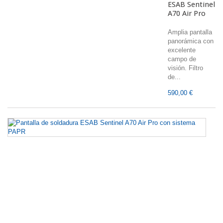
ESAB Sentinel
A70 Air Pro
Amplia pantalla
panorámica con
excelente
campo de
visión. Filtro
de...
590,00 €
Pa
d
so
E
Se
A
Ai
P
c
s
P