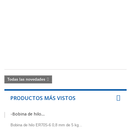
Am
pa
pa
co
ex
c
de
vi
Fil
de
79
Todas las novedades
PRODUCTOS MÁS VISTOS
-Bobina de hilo...
Bobina de hilo ER70S-6 0,8 mm de 5 kg...