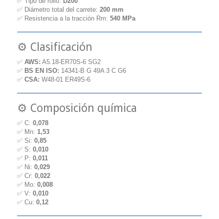
✅ Tipo de rollo:
D200
✅ Diámetro total del carrete:
200 mm
✅ Resistencia a la tracción Rm:
540 MPa
⚙️ Clasificación
✅
AWS:
A5.18-ER70S-6 SG2
✅
BS EN ISO:
14341-B G 49A 3 C G6
✅
CSA:
W48-01 ER49S-6
⚙️ Composición química
✅ C:
0,078
✅ Mn:
1,53
✅ Si:
0,85
✅ S:
0,010
✅ P:
0,011
✅ Ni:
0,029
✅ Cr:
0,022
✅ Mo:
0,008
✅ V:
0,010
✅ Cu:
0,12