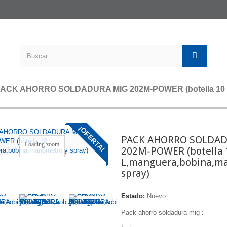
ACK AHORRO SOLDADURA MIG 202M-POWER (botella 10 L,
¡OFERTA!
PACK AHORRO SOLDA
Loading zoom
202M-POWER (botella 
L,manguera,bobina,m
spray)
Estado:
Nuevo
Pack ahorro soldadura mig :