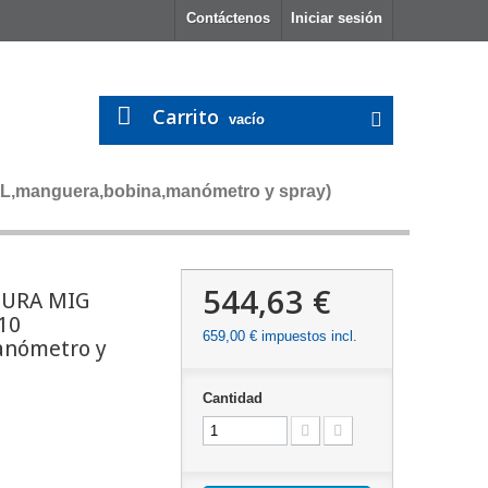
Contáctenos
Iniciar sesión
Carrito
vacío
manguera,bobina,manómetro y spray)
544,63 €
DURA MIG
10
659,00 €
impuestos incl.
anómetro y
Cantidad