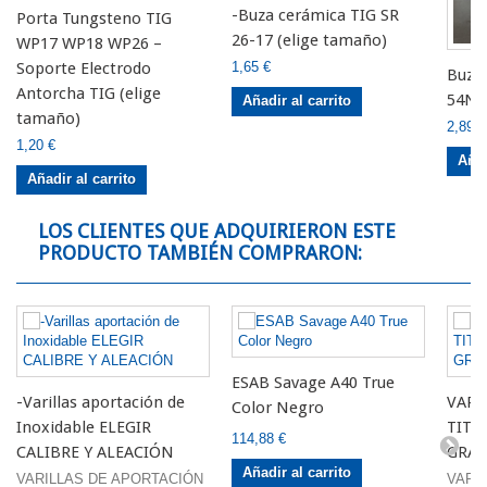
-Buza cerámica TIG SR
Porta Tungsteno TIG
26-17 (elige tamaño)
WP17 WP18 WP26 –
1,65 €
Soporte Electrodo
Buza 
Antorcha TIG (elige
54N (
Añadir al carrito
tamaño)
2,89 €
1,20 €
Añad
Añadir al carrito
LOS CLIENTES QUE ADQUIRIERON ESTE
PRODUCTO TAMBIÉN COMPRARON:
ESAB Savage A40 True
-Varillas aportación de
VARI
Color Negro
Inoxidable ELEGIR
TITA
114,88 €
CALIBRE Y ALEACIÓN
GRA
Añadir al carrito
VARILLAS DE APORTACIÓN
VARI