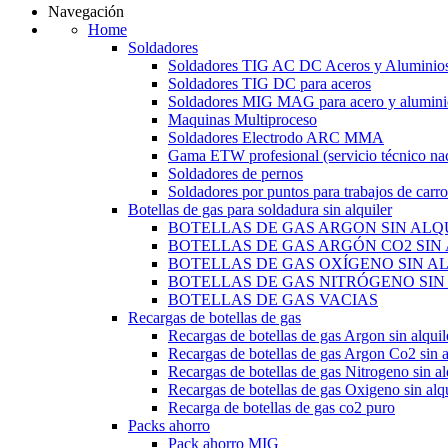
Navegación
Home
Soldadores
Soldadores TIG AC DC Aceros y Aluminio
Soldadores TIG DC para aceros
Soldadores MIG MAG para acero y alumini
Maquinas Multiproceso
Soldadores Electrodo ARC MMA
Gama ETW profesional (servicio técnico nac
Soldadores de pernos
Soldadores por puntos para trabajos de carro
Botellas de gas para soldadura sin alquiler
BOTELLAS DE GAS ARGON SIN ALQ
BOTELLAS DE GAS ARGÓN CO2 SIN
BOTELLAS DE GAS OXÍGENO SIN A
BOTELLAS DE GAS NITRÓGENO SIN
BOTELLAS DE GAS VACIAS
Recargas de botellas de gas
Recargas de botellas de gas Argon sin alquil
Recargas de botellas de gas Argon Co2 sin a
Recargas de botellas de gas Nitrogeno sin al
Recargas de botellas de gas Oxigeno sin alqu
Recarga de botellas de gas co2 puro
Packs ahorro
Pack ahorro MIG