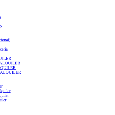
s
o
ional)
cería
UILER
 ALQUILER
LQUILER
 ALQUILER
er
lquiler
quiler
iler