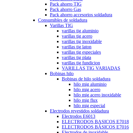
Pack ahorro TIG
Pack ahorro Gas
Pack ahorro accesorios soldadura
Consumibles de soldadura
Varillas TIG
varillas tig aluminio
varillas tig acero
varillas tig inoxidable
varillas tig laton
varillas tig especiales
varillas tig plata
varillas tig fundicion
VARILLAS TIG VARIADAS
Bobinas hilo
Bobinas de hilo soldadura
hilo mig aluminio
hilo mig acero
hilo mig acero inoxidable
hilo mig flux
hilo mig especial
Electrodos revestidos soldadura
Electrodos E6013
ELECTRODOS BASICOS E7018
ELECTRODOS BÁSICOS E7016
Electrodos de inoxidable