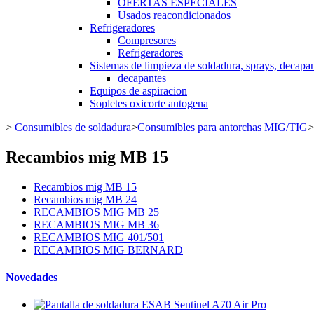
OFERTAS ESPECIALES
Usados reacondicionados
Refrigeradores
Compresores
Refrigeradores
Sistemas de limpieza de soldadura, sprays, decapan
decapantes
Equipos de aspiracion
Sopletes oxicorte autogena
>
Consumibles de soldadura
>
Consumibles para antorchas MIG/TIG
>
Recambios mig MB 15
Recambios mig MB 15
Recambios mig MB 24
RECAMBIOS MIG MB 25
RECAMBIOS MIG MB 36
RECAMBIOS MIG 401/501
RECAMBIOS MIG BERNARD
Novedades