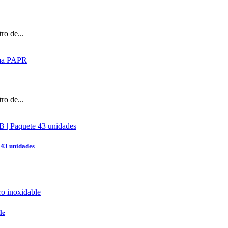
ro de...
ro de...
 43 unidades
le