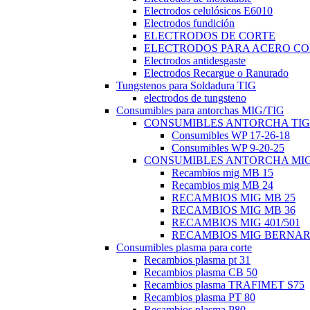
Electrodos celulósicos E6010
Electrodos fundición
ELECTRODOS DE CORTE
ELECTRODOS PARA ACERO C
Electrodos antidesgaste
Electrodos Recargue o Ranurado
Tungstenos para Soldadura TIG
electrodos de tungsteno
Consumibles para antorchas MIG/TIG
CONSUMIBLES ANTORCHA TIG
Consumibles WP 17-26-18
Consumibles WP 9-20-25
CONSUMIBLES ANTORCHA MI
Recambios mig MB 15
Recambios mig MB 24
RECAMBIOS MIG MB 25
RECAMBIOS MIG MB 36
RECAMBIOS MIG 401/501
RECAMBIOS MIG BERNA
Consumibles plasma para corte
Recambios plasma pt 31
Recambios plasma CB 50
Recambios plasma TRAFIMET S75
Recambios plasma PT 80
Recambios plasma P80