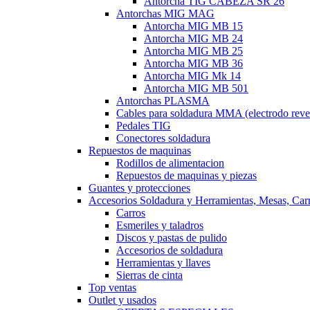
Antorcha TIG CABEZA SR 26
Antorchas MIG MAG
Antorcha MIG MB 15
Antorcha MIG MB 24
Antorcha MIG MB 25
Antorcha MIG MB 36
Antorcha MIG Mk 14
Antorcha MIG MB 501
Antorchas PLASMA
Cables para soldadura MMA (electrodo reve
Pedales TIG
Conectores soldadura
Repuestos de maquinas
Rodillos de alimentacion
Repuestos de maquinas y piezas
Guantes y protecciones
Accesorios Soldadura y Herramientas, Mesas, Carro
Carros
Esmeriles y taladros
Discos y pastas de pulido
Accesorios de soldadura
Herramientas y llaves
Sierras de cinta
Top ventas
Outlet y usados