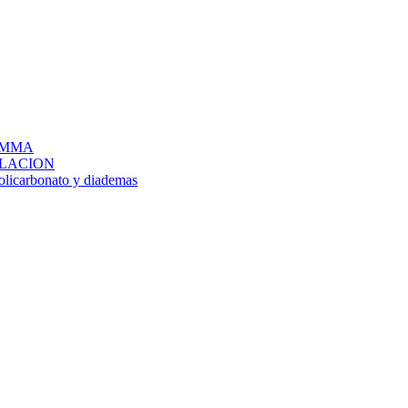
IG MMA
LACION
policarbonato y diademas