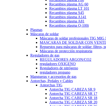
Recambios plasma AG 60
Recambios plasma LT 101
Recambios plasma S45
Recambios plasma A141
Recambios plasma A81
Recambios plasma Q-100i
Plasmas
Máscaras de soldar
Máscaras de soldar profesionales TIG M
MASCARAS DE SOLDAR CON VENTI
Repuestos para máscaras de soldar: filtros, 
Máscaras de protección respiratoria
Reguladores de gas
REGULADORES ARGON/CO2
reguladores OXIGENO
Reguladores de nitrógeno
reguladores propano
Mangueras y accesorios de gas
Antorchas, Pedales y Cables
Antorchas TIG
Antorcha TIG CABEZA SR 9
Antorcha TIG CABEZA SR 17
Antorcha TIG CABEZA SR 18
Antorcha TIG CABEZA SR 20