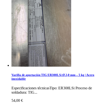
Varilla de aportación TIG ER308LSi Ø 2,0 mm – 5 kg | Acero
inoxidable
Especificaciones técnicasTipo: ER308LSi Proceso de
soldadura: TIG...
54,00 €