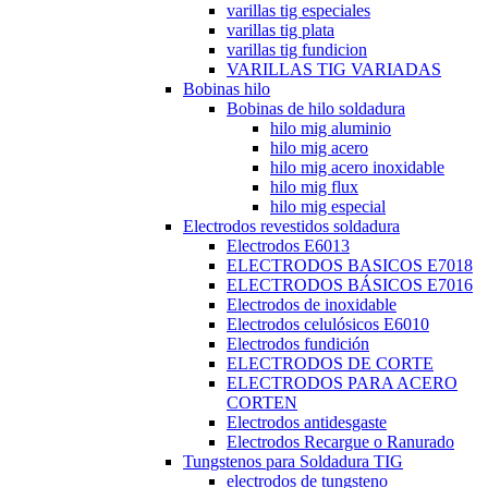
varillas tig especiales
varillas tig plata
varillas tig fundicion
VARILLAS TIG VARIADAS
Bobinas hilo
Bobinas de hilo soldadura
hilo mig aluminio
hilo mig acero
hilo mig acero inoxidable
hilo mig flux
hilo mig especial
Electrodos revestidos soldadura
Electrodos E6013
ELECTRODOS BASICOS E7018
ELECTRODOS BÁSICOS E7016
Electrodos de inoxidable
Electrodos celulósicos E6010
Electrodos fundición
ELECTRODOS DE CORTE
ELECTRODOS PARA ACERO
CORTEN
Electrodos antidesgaste
Electrodos Recargue o Ranurado
Tungstenos para Soldadura TIG
electrodos de tungsteno