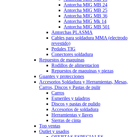
Antorcha MIG MB 24
Antorcha MIG MB 25
Antorcha MIG MB 36
Antorcha MIG Mk 14
Antorcha MIG MB 501
Antorchas PLASMA
Cables para soldadura MMA (electrodo
revestido)
Pedales TIG
Conectores soldadura
Repuestos de maquinas
Rodillos de alimentacion
Repuestos de maquinas y piezas
Guantes y protecciones
Accesorios Soldadura y Herramientas, Mesas,
Carros, Discos y Pastas de pulir
Carros
Esmeriles y taladros
Discos y pastas de pulido
Accesorios de soldadura
Herramientas y llaves
Sierras de cinta
Top ventas
Outlet y usados
OFERTAS ESPECIALES