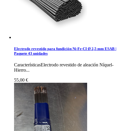
Electrodo revestido para fundición Ni-Fe-CI Ø 2,5 mm ESAB |
Paquete 43 unidades
CaracterísticasElectrodo revestido de aleación Níquel-
Hierro...
55,00 €