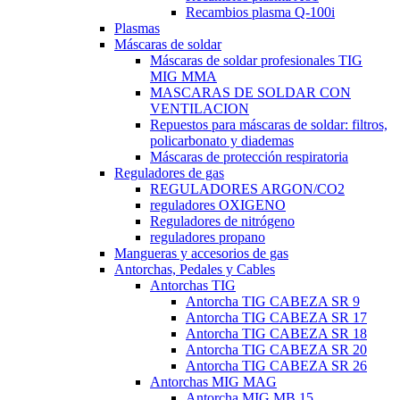
Recambios plasma Q-100i
Plasmas
Máscaras de soldar
Máscaras de soldar profesionales TIG
MIG MMA
MASCARAS DE SOLDAR CON
VENTILACION
Repuestos para máscaras de soldar: filtros,
policarbonato y diademas
Máscaras de protección respiratoria
Reguladores de gas
REGULADORES ARGON/CO2
reguladores OXIGENO
Reguladores de nitrógeno
reguladores propano
Mangueras y accesorios de gas
Antorchas, Pedales y Cables
Antorchas TIG
Antorcha TIG CABEZA SR 9
Antorcha TIG CABEZA SR 17
Antorcha TIG CABEZA SR 18
Antorcha TIG CABEZA SR 20
Antorcha TIG CABEZA SR 26
Antorchas MIG MAG
Antorcha MIG MB 15