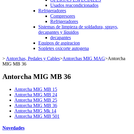
Usados reacondicionados
Refrigeradores
Compresores
Refrigeradores
Sistemas de limpieza de soldadura, sprays,
decapantes y líquidos
decapantes
Equipos de aspiracion
Sopletes oxicorte autogena
>
Antorchas, Pedales y Cables
>
Antorchas MIG MAG
>
Antorcha
MIG MB 36
Antorcha MIG MB 36
Antorcha MIG MB 15
Antorcha MIG MB 24
Antorcha MIG MB 25
Antorcha MIG MB 36
Antorcha MIG Mk 14
Antorcha MIG MB 501
Novedades