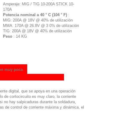
Amperaje: MIG / TIG 10-200A STICK 10-
170A
Potencia nominal a 40 ° C (104 ° F)
:
MIG: 200A @ 18V @ 40% de utilización
MMA: 170A @ 26.8V @ 3 0% de utilización
TIG: 200A @ 18V @ 40% de utilización
Peso
: 14 KG
con muy poca
ente digital, que se apoya en una operación
clo de cortocircuito es muy claro, la corriente
si no hay salpicaduras durante la soldadura,
s de control de corriente máxima y dinámica, el