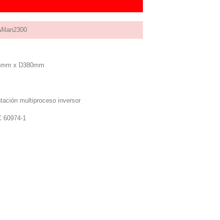
ilan2300
5mm x D380mm
tación multiproceso inversor
C 60974-1