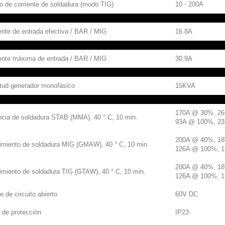
 de corriente de soldadura (modo TIG)
10 - 200A
Electrodo
ente de entrada efectiva / BAR / MIG
16.8A
iente máxima de entrada / BAR / MIG
30.9A
itud generador monofásico
15KVA
170A @ 30%, 26
ncia de soldadura STAB (MMA), 40 ° C, 10 min.
93A @ 100%, 23
200A @ 40%, 1
imiento de soldadura MIG (GMAW), 40 ° C, 10 min.
126A @ 100%, 
200A @ 40%, 1
miento de soldadura TIG (GTAW), 40 ° C, 10 min.
126A @ 100%, 
je de circuito abierto
60V DC
 de protección
IP23