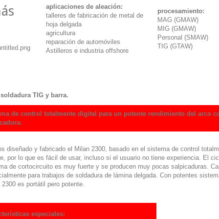
aplicaciones de aleación:
ás
procesamiento:
talleres de fabricación de metal de
MAG (GMAW)
hoja delgada
MIG (GMAW)
agricultura
Personal (SMAW)
reparación de automóviles
TIG (GTAW)
Astilleros e industria offshore
 soldadura TIG y barra.
ema de control totalmente digital para un potente rendimiento del arco 
icadura.
 diseñado y fabricado el Milan 2300, basado en el sistema de control totalm
e, por lo que es fácil de usar, incluso si el usuario no tiene experiencia.
El ci
a de cortocircuito es muy fuerte y se producen muy pocas salpicaduras.
Ca
ialmente para trabajos de soldadura de lámina delgada.
Con potentes sistema
 2300 es portátil pero potente.
terísticas especiales: