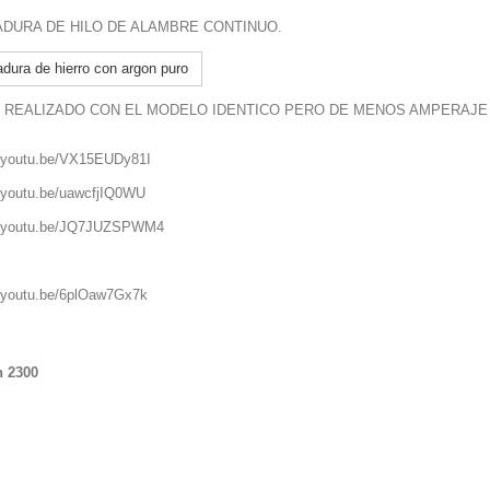
DURA DE HILO DE ALAMBRE CONTINUO.
adura de hierro con argon puro
 REALIZADO CON EL MODELO IDENTICO PERO DE MENOS AMPERAJE (
//youtu.be/VX15EUDy81I
//youtu.be/uawcfjIQ0WU
//youtu.be/JQ7JUZSPWM4
//youtu.be/6plOaw7Gx7k
n 2300