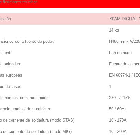
ificaciones tecnicas
ipción
SIWM DIGITAL M
14 kg
siones de la fuente de poder.
H490mm x W22
amiento
Fan-enfriado
de soldadura
Fuente de alimen
as europeas
EN 60974-1 / IE
ro de fases
1
ón nominal de alimentación
230 +/- 15%
encia nominal de suministro
50 / 60Hz
o de corriente de soldadura (modo STAB)
10 - 170A
 de corriente de soldadura (modo MIG)
10 - 200A