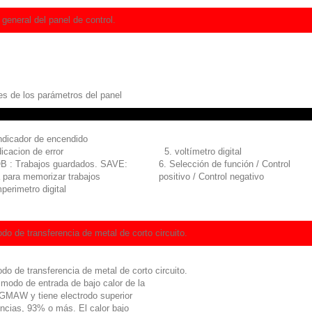
 general del panel de control.
es
es de los parámetros del panel
ndicador de encendido
dicacion de error
5. voltímetro digital
OB : Trabajos guardados. SAVE:
6. Selección de función / Control
 para memorizar trabajos
positivo / Control negativo
perimetro digital
do de transferencia de metal de corto circuito.
do de transferencia de metal de corto circuito.
 modo de entrada de bajo calor de la
GMAW y tiene electrodo superior
encias, 93% o más.
El calor bajo