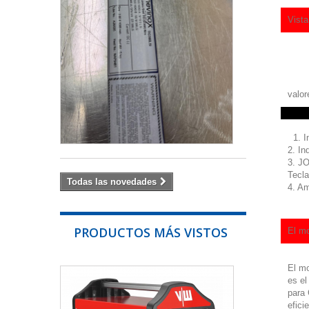
inoxidable
Vista
Especificacion
técnicasTipo:
ER308LSi
Proceso
de
soldadura:
valor
TIG...
54,00 €
1. I
2. In
3. J
Tecla
Todas las novedades
4. Am
PRODUCTOS MÁS VISTOS
El mo
El mo
SOLDADOR
es el
MIG
para 
MAG...
efici