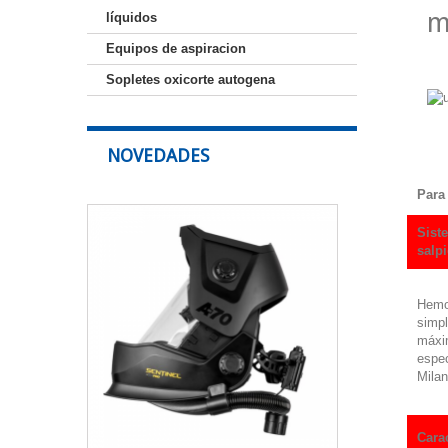
m
líquidos
Equipos de aspiracion
Sopletes oxicorte autogena
NOVEDADES
Para
Pantalla
de
Sist
soldadura
salp
ESAB
Sentinel
A70
Hemos
Air
simpl
Pro
máxim
espec
Amplia
Milan
pantalla
panorámica
con
Carac
excelente