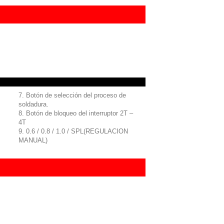
7. Botón de selección del proceso de
soldadura.
8. Botón de bloqueo del interruptor 2T –
4T
9. 0.6 / 0.8 / 1.0 / SPL(REGULACION
MANUAL)