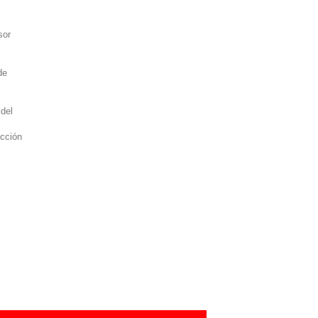
sor
de
 del
ucción