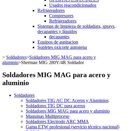
Usados reacondicionados
Refrigeradores
Compresores
Refrigeradores
Sistemas de limpieza de soldadura, sprays,
decapantes y líquidos
decapantes
Equipos de aspiracion
Sopletes oxicorte autogena
>
Soldadores
>
Soldadores MIG MAG para acero y
aluminio
>
Sherman MIG 280Y/4R Soldador
Soldadores MIG MAG para acero y
aluminio
Soldadores
Soldadores TIG AC DC Aceros y Aluminios
Soldadores TIG DC para aceros
Soldadores MIG MAG para acero y aluminio
Maquinas Multiproceso
Soldadores Electrodo ARC MMA
Gama ETW profesional (servicio técnico nacional)