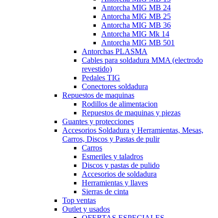
Antorcha MIG MB 24
Antorcha MIG MB 25
Antorcha MIG MB 36
Antorcha MIG Mk 14
Antorcha MIG MB 501
Antorchas PLASMA
Cables para soldadura MMA (electrodo
revestido)
Pedales TIG
Conectores soldadura
Repuestos de maquinas
Rodillos de alimentacion
Repuestos de maquinas y piezas
Guantes y protecciones
Accesorios Soldadura y Herramientas, Mesas,
Carros, Discos y Pastas de pulir
Carros
Esmeriles y taladros
Discos y pastas de pulido
Accesorios de soldadura
Herramientas y llaves
Sierras de cinta
Top ventas
Outlet y usados
OFERTAS ESPECIALES