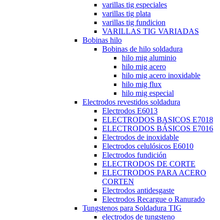
varillas tig especiales
varillas tig plata
varillas tig fundicion
VARILLAS TIG VARIADAS
Bobinas hilo
Bobinas de hilo soldadura
hilo mig aluminio
hilo mig acero
hilo mig acero inoxidable
hilo mig flux
hilo mig especial
Electrodos revestidos soldadura
Electrodos E6013
ELECTRODOS BASICOS E7018
ELECTRODOS BÁSICOS E7016
Electrodos de inoxidable
Electrodos celulósicos E6010
Electrodos fundición
ELECTRODOS DE CORTE
ELECTRODOS PARA ACERO
CORTEN
Electrodos antidesgaste
Electrodos Recargue o Ranurado
Tungstenos para Soldadura TIG
electrodos de tungsteno