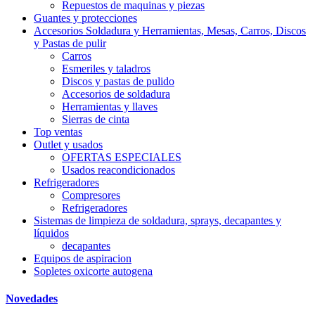
Repuestos de maquinas y piezas
Guantes y protecciones
Accesorios Soldadura y Herramientas, Mesas, Carros, Discos
y Pastas de pulir
Carros
Esmeriles y taladros
Discos y pastas de pulido
Accesorios de soldadura
Herramientas y llaves
Sierras de cinta
Top ventas
Outlet y usados
OFERTAS ESPECIALES
Usados reacondicionados
Refrigeradores
Compresores
Refrigeradores
Sistemas de limpieza de soldadura, sprays, decapantes y
líquidos
decapantes
Equipos de aspiracion
Sopletes oxicorte autogena
Novedades