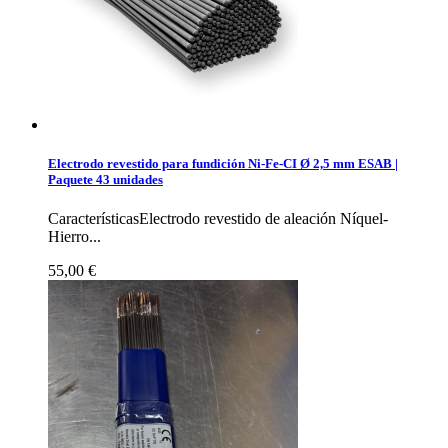
Electrodo revestido para fundición Ni-Fe-CI Ø 2,5 mm ESAB |
Paquete 43 unidades
CaracterísticasElectrodo revestido de aleación Níquel-
Hierro...
55,00 €