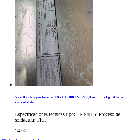
Varilla de aportación TIG ER308LSi Ø 2,0 mm – 5 kg | Acero
inoxidable
Especificaciones técnicasTipo: ER308LSi Proceso de
soldadura: TIG...
54,00 €