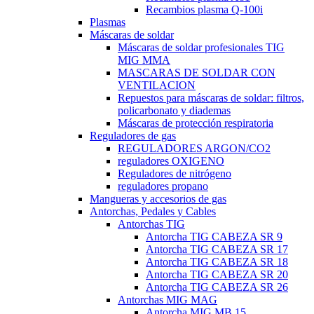
Recambios plasma Q-100i
Plasmas
Máscaras de soldar
Máscaras de soldar profesionales TIG
MIG MMA
MASCARAS DE SOLDAR CON
VENTILACION
Repuestos para máscaras de soldar: filtros,
policarbonato y diademas
Máscaras de protección respiratoria
Reguladores de gas
REGULADORES ARGON/CO2
reguladores OXIGENO
Reguladores de nitrógeno
reguladores propano
Mangueras y accesorios de gas
Antorchas, Pedales y Cables
Antorchas TIG
Antorcha TIG CABEZA SR 9
Antorcha TIG CABEZA SR 17
Antorcha TIG CABEZA SR 18
Antorcha TIG CABEZA SR 20
Antorcha TIG CABEZA SR 26
Antorchas MIG MAG
Antorcha MIG MB 15