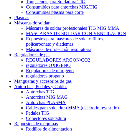
Tungstenos para Soldadura TIG
Consumibles para antorchas MIG/TIG
Consumibles plasma para corte
Plasmas
Máscaras de soldar
Máscaras de soldar profesionales TIG MIG MMA
MASCARAS DE SOLDAR CON VENTILACION
Repuestos para máscaras de soldar: filtros,
policarbonato y diademas
Máscaras de protección respiratoria
Reguladores de gas
REGULADORES ARGON/CO2
reguladores OXIGENO
Reguladores de nitrógeno
reguladores propano
Mangueras y accesorios de gas
Antorchas, Pedales y Cables
Antorchas TIG
Antorchas MIG MAG
Antorchas PLASMA
Cables para soldadura MMA (electrodo revestido)
Pedales TIG
Conectores soldadura
Repuestos de maquinas
Rodillos de alimentacion