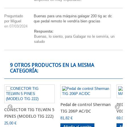
Preguntado
Buenas para una máquina galagar 200 tig ac dc
por Miguel
que pedal remoto le vendría bien gracias
en 07/03/2024
Respuesta:
Buenas, lo siento, para Galagar no le serviría, un
saludo
9 OTROS PRODUCTOS EN LA MISMA
CATEGORÍA:
Pedal de control Sherman
PEDA
CONECTOR TIG TELWIN 5
TIG 206P AC/DC
VECT
PINES (MODELO TIG 222)
81,82 €
69,00 
25,00 €
Añadir al carrito
Añad