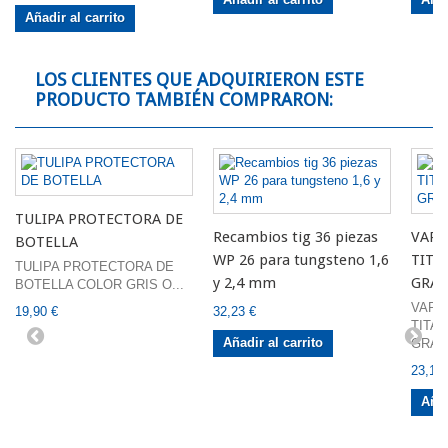
Añadir al carrito
LOS CLIENTES QUE ADQUIRIERON ESTE
PRODUCTO TAMBIÉN COMPRARON:
TULIPA PROTECTORA DE
Recambios tig 36 piezas
VARI
BOTELLA
WP 26 para tungsteno 1,6
TITA
TULIPA PROTECTORA DE
y 2,4 mm
GRA
BOTELLA COLOR GRIS O...
VARI
19,90 €
32,23 €
TITAN
Añadir al carrito
GRAMO
23,14 
Añad