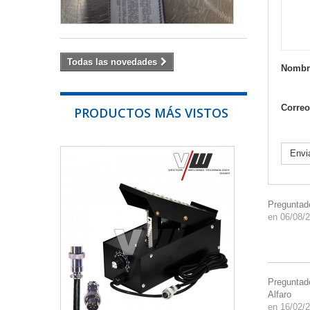
54,00 €
Todas las novedades
Nombr
Correo
PRODUCTOS MÁS VISTOS
PEDAL
Envi
PARA
MAQUINAS...
PEDAL
Preguntad
PARA
en 06/08/
MAQUINAS
VECTOR
5
PINES...
Preguntad
Alfaro
en 16/02/