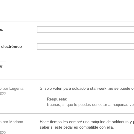
e:
 electrónico
ar
o por Eugenia
Si solo valen para soldadora stahlwerk ,no se puede 
2022
Respuesta:
Buenas, si que lo puedes conectar a maquinas vec
o por Mariano
Hace tiempo les compré una máquina de soldadura y 
saber si este pedal es compatible con ella.
2023