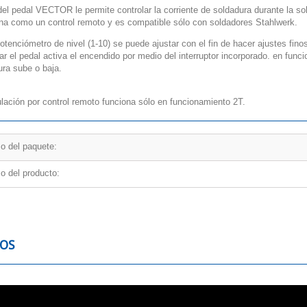
del pedal VECTOR le permite controlar la corriente de soldadura durante la so
na como un control remoto y es compatible sólo con soldadores Stahlwerk.
otenciómetro de nivel (1-10) se puede ajustar con el fin de hacer ajustes fino
ar el pedal activa el encendido por medio del interruptor incorporado.
en funcio
ura sube o baja.
ulación por control remoto funciona sólo en funcionamiento 2T.
o del paquete:
o del producto:
EOS