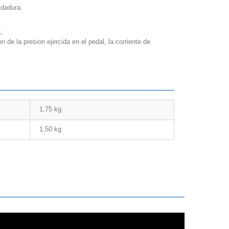
ldadura.
s.
n de la presion ejercida en el pedal,
la corriente de
1,75 kg
1,50 kg