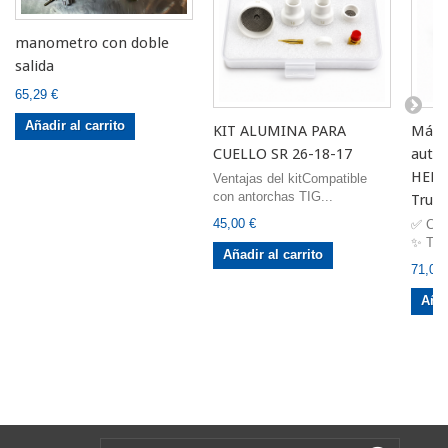
manometro con doble
salida
65,29 €
Añadir al carrito
KIT ALUMINA PARA
Másca
CUELLO SR 26-18-17
autom
HELL
Ventajas del kitCompatible
con antorchas TIG...
True 
45,00 €
✅ Cara
✨ Tecn
Añadir al carrito
71,00 
Añad