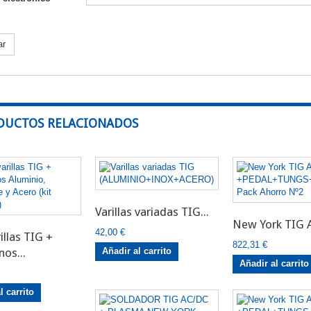
ar
DUCTOS RELACIONADOS
Electrodo
Varillas variadas TIG...
New York TIG A
42,00 €
illas TIG +
822,31 €
os...
Añadir al carrito
Añadir al carrito
l carrito