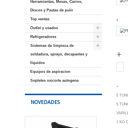
Herramientas, Mesas, Carros,
Discos y Pastas de pulir
Top ventas
+
Outlet y usados
Refrigeradores
Sistemas de limpieza de
+
soldadura, sprays, decapantes y
líquidos
Equipos de aspiracion
Sopletes oxicorte autogena
+
5 TUN
NOVEDADES
5 TUN
VARIL
Pantalla
1 KG 
de