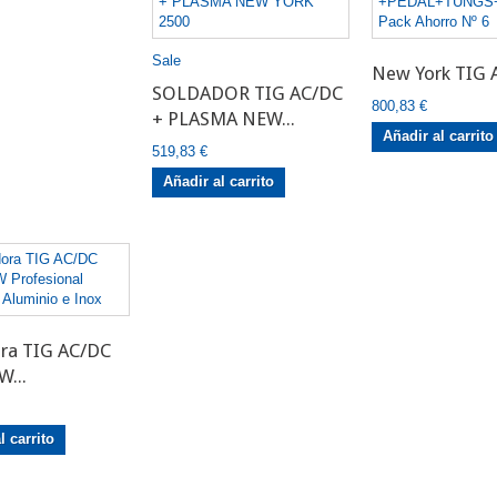
Sale
New York TIG A
SOLDADOR TIG AC/DC
800,83 €
+ PLASMA NEW...
Añadir al carrito
519,83 €
Añadir al carrito
es
ra TIG AC/DC
W...
l carrito