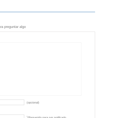
ra preguntar algo
(opcional)
*
(Requerido para ser notificado