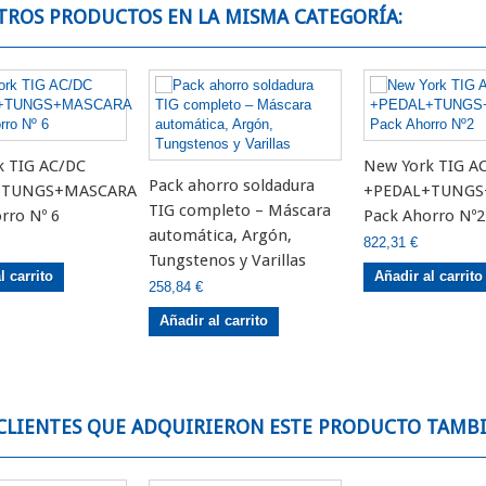
TROS PRODUCTOS EN LA MISMA CATEGORÍA:
k TIG AC/DC
New York TIG A
Pack ahorro soldadura
+TUNGS+MASCARA
+PEDAL+TUNGS
TIG completo – Máscara
rro Nº 6
Pack Ahorro Nº2
automática, Argón,
822,31 €
Tungstenos y Varillas
l carrito
Añadir al carrito
258,84 €
Añadir al carrito
 CLIENTES QUE ADQUIRIERON ESTE PRODUCTO TAMB