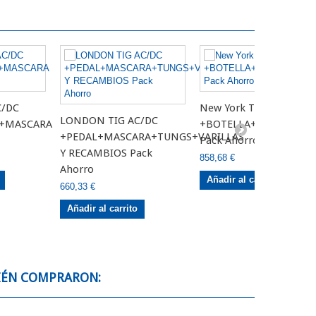
C/DC
New York TIG AC/DC
LONDON TIG AC/DC
+MASCARA
+BOTELLA+MANOMET
+PEDAL+MASCARA+TUNGS+VARILLAS
Pack Ahorro 4
Y RECAMBIOS Pack
858,68 €
Ahorro
Añadir al carrito
660,33 €
Añadir al carrito
IÉN COMPRARON: