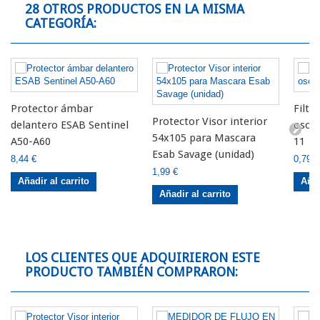
28 OTROS PRODUCTOS EN LA MISMA
CATEGORÍA:
Protector ámbar
Filtr
Protector Visor interior
delantero ESAB Sentinel
oscu
54x105 para Mascara
A50-A60
11
Esab Savage (unidad)
8,44 €
0,79 €
1,99 €
Añadir al carrito
Añad
Añadir al carrito
LOS CLIENTES QUE ADQUIRIERON ESTE
PRODUCTO TAMBIÉN COMPRARON: