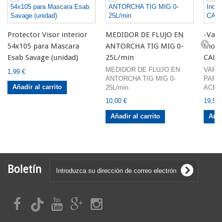
Protector Visor interior
MEDIDOR DE FLUJO EN
-Vari
54x105 para Mascara
ANTORCHA TIG MIG 0-
Inoxi
Esab Savage (unidad)
25L/min
CALI
MEDIDOR DE FLUJO EN
VARI
1,99 €
ANTORCHA TIG MIG 0-
PARA
Añadir al carrito
25L/min
ACERO
10,00 €
19,50 
Añadir al carrito
Añad
Boletín