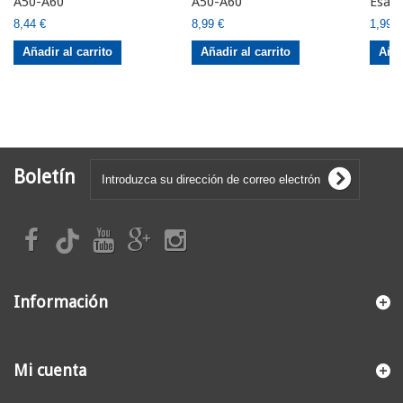
A50-A60
A50-A60
Esab 
8,44 €
8,99 €
1,99 €
Añadir al carrito
Añadir al carrito
Añad
Boletín
Información
Mi cuenta