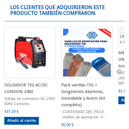
LOS CLIENTES QUE ADQUIRIERON ESTE
PRODUCTO TAMBIÉN COMPRARON:
ANTO
UNIV
longi
ANTO
UNIV
WP...
SOLDADOR TIG AC/DC
Pack varillas TIG +
LONDON 2400
tungstenos Aluminio,
81,82 
Inoxidable y Acero (kit
Voltaje de suministro AC 230V
Añad
50Hz Corriente...
completo)
437,19 €
CONTENIDO DEL PACK
Varillas de aportación: ✔...
Añadir al carrito
65,00 €