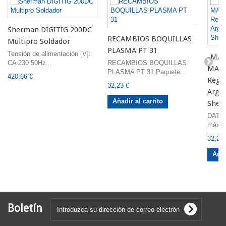
Sherman DIGITIG 200DC
RECAMBIOS BOQUILLAS
Multipro Soldador
PLASMA PT 31
Tensión de alimentación [V]:
-MA
CA 230 50Hz...
RECAMBIOS BOQUILLAS
MAN
PLASMA PT 31 Paquete...
420,66 €
Regul
32,23 €
Argo
Añadir al carrito
Sher
DATO
máxima
32,23 
Añad
Boletín