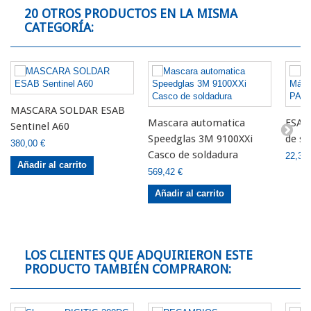
20 OTROS PRODUCTOS EN LA MISMA
CATEGORÍA:
MASCARA SOLDAR ESAB
Mascara automatica
ESAB 
Sentinel A60
Speedglas 3M 9100XXi
de so
380,00 €
Casco de soldadura
22,31 
Añadir al carrito
569,42 €
Añadir al carrito
LOS CLIENTES QUE ADQUIRIERON ESTE
PRODUCTO TAMBIÉN COMPRARON: