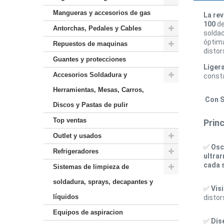
Mangueras y accesorios de gas
La re
100
d
Antorchas, Pedales y Cables
solda
óptim
Repuestos de maquinas
distor
Guantes y protecciones
Ligera
Accesorios Soldadura y
consta
Herramientas, Mesas, Carros,
Con S
Discos y Pastas de pulir
Top ventas
Princ
Outlet y usados
✅
Osc
Refrigeradores
ultra
cada 
Sistemas de limpieza de
soldadura, sprays, decapantes y
✅
Visi
líquidos
distor
Equipos de aspiracion
✅
Dis