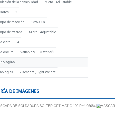
ulación de la sensibilidad
Micro - Adjustable
sores
2
mpo de reacción
1/25000s
mpo de retardo
Micro - Adjustable
o claro
4
o oscuro
Variable 9-13 (Exterior)
nologias
nologias
2 sensors
,
Light Weight
RÍA DE IMÁGENES
Electrodo