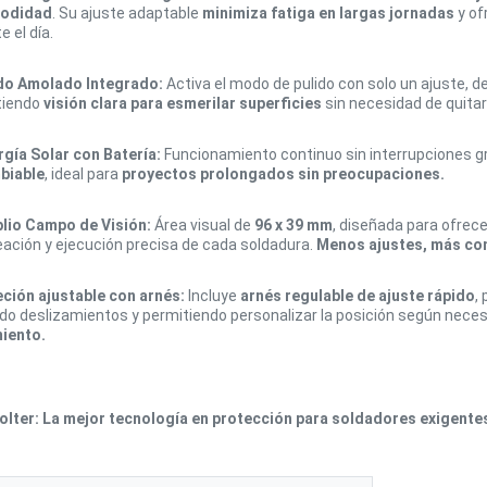
odidad
. Su ajuste adaptable
minimiza fatiga en largas jornadas
y of
e el día.
o Amolado Integrado:
Activa el modo de pulido con solo un ajuste,
tiendo
visión clara para esmerilar superficies
sin necesidad de quitar 
rgía Solar con Batería:
Funcionamiento continuo sin interrupciones g
biable
, ideal para
proyectos prolongados sin preocupaciones.
lio Campo de Visión:
Área visual de
96 x 39 mm
, diseñada para ofrec
neación y ejecución precisa de cada soldadura.
Menos ajustes, más con
eción ajustable con arnés:
Incluye
arnés regulable de ajuste rápido
,
do deslizamientos y permitiendo personalizar la posición según neces
iento.
olter: La mejor tecnología en protección para soldadores exigente