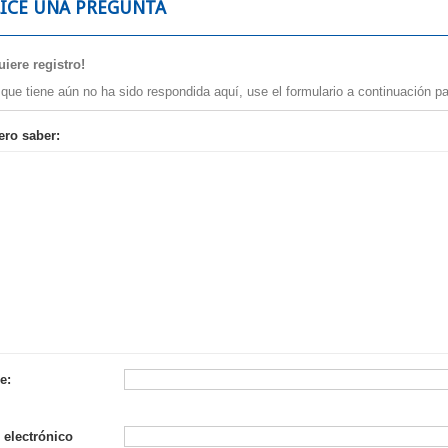
LICE UNA PREGUNTA
iere registro!
 que tiene aún no ha sido respondida aquí, use el formulario a continuación pa
ero saber:
e:
es
 electrónico