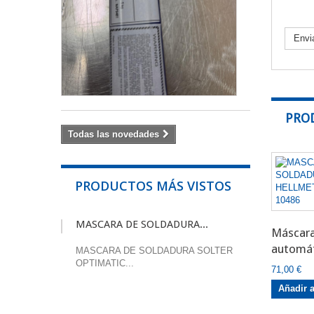
ER308LSi
Proceso
de
Envi
soldadura:
TIG...
54,00 €
PRO
Todas las novedades
PRODUCTOS MÁS VISTOS
MASCARA DE SOLDADURA...
Máscara
automáti
MASCARA DE SOLDADURA SOLTER
OPTIMATIC...
71,00 €
Añadir a