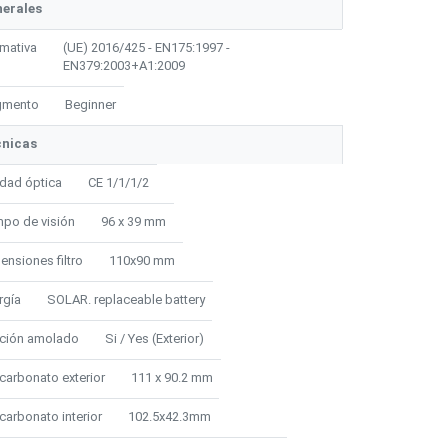
erales
mativa
(UE) 2016/425 - EN175:1997 -
EN379:2003+A1:2009
gmento
Beginner
cnicas
idad óptica
CE 1/1/1/2
po de visión
96 x 39 mm
ensiones filtro
110x90 mm
rgía
SOLAR. replaceable battery
ción amolado
Si / Yes (Exterior)
icarbonato exterior
111 x 90.2 mm
icarbonato interior
102.5x42.3mm