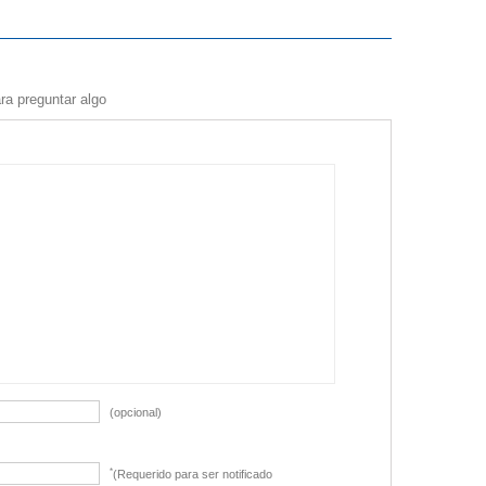
ra preguntar algo
(opcional)
*
(Requerido para ser notificado