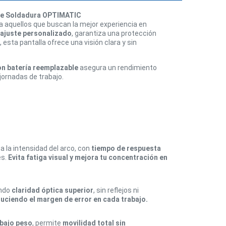
de Soldadura OPTIMATIC
a aquellos que buscan la mejor experiencia en
ajuste personalizado
, garantiza una protección
, esta pantalla ofrece una visión clara y sin
on batería reemplazable
asegura un rendimiento
jornadas de trabajo.
 la intensidad del arco, con
tiempo de respuesta
es.
Evita fatiga visual y mejora tu concentración en
ando
claridad óptica superior
, sin reflejos ni
duciendo el margen de error en cada trabajo.
 bajo peso
, permite
movilidad total sin