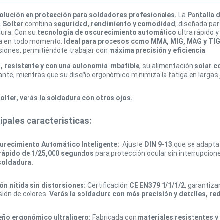
volución en protección para soldadores profesionales.
La
Pantalla 
e
Solter
combina
seguridad, rendimiento y comodidad
, diseñada par
dura. Con su
tecnología de oscurecimiento automático
ultra rápido y
a en todo momento.
Ideal para procesos como MMA, MIG, MAG y TIG
siones, permitiéndote trabajar con
máxima precisión y eficiencia
.
, resistente y con una autonomía imbatible
, su alimentación
solar c
nte, mientras que su diseño ergonómico minimiza la fatiga en largas 
olter, verás la soldadura con otros ojos.
ipales caracteristicas:
urecimiento Automático Inteligente:
Ajuste
DIN 9-13
que se adapta a
rrápido de 1/25,000 segundos
para protección ocular sin interrupcion
soldadura.
ón nítida sin distorsiones:
Certificación
CE EN379 1/1/1/2
, garantiz
sión de colores.
Verás la soldadura con más precisión y detalles, re
eño ergonómico ultraligero:
Fabricada con
materiales resistentes y