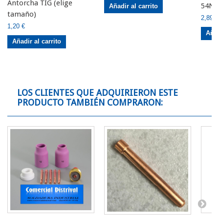
Antorcha TIG (elige
54N (
Añadir al carrito
tamaño)
2,89 €
1,20 €
Añad
Añadir al carrito
LOS CLIENTES QUE ADQUIRIERON ESTE
PRODUCTO TAMBIÉN COMPRARON: