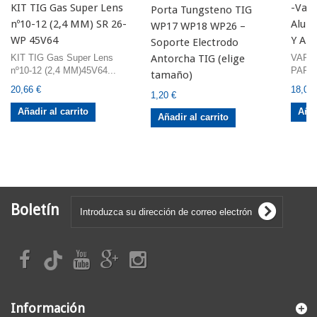
KIT TIG Gas Super Lens
-Vari
Porta Tungsteno TIG
nº10-12 (2,4 MM) SR 26-
Alum
WP17 WP18 WP26 –
WP 45V64
Y AL
Soporte Electrodo
KIT TIG Gas Super Lens
VARI
Antorcha TIG (elige
nº10-12 (2,4 MM)45V64...
PARA
tamaño)
20,66 €
18,00 
1,20 €
Añadir al carrito
Añad
Añadir al carrito
Boletín
Información