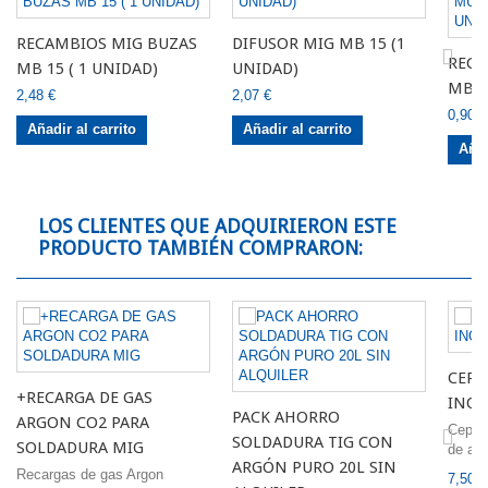
RECAMBIOS MIG BUZAS
DIFUSOR MIG MB 15 (1
RECA
MB 15 ( 1 UNIDAD)
UNIDAD)
MB 1
2,48 €
2,07 €
0,90 €
Añadir al carrito
Añadir al carrito
Añad
LOS CLIENTES QUE ADQUIRIERON ESTE
PRODUCTO TAMBIÉN COMPRARON:
CEPI
+RECARGA DE GAS
INOX
PACK AHORRO
ARGON CO2 PARA
Cepill
SOLDADURA TIG CON
SOLDADURA MIG
de ace
ARGÓN PURO 20L SIN
Recargas de gas Argon
7,50 €