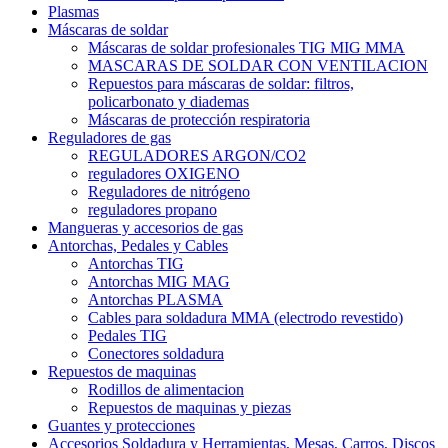
Plasmas
Máscaras de soldar
Máscaras de soldar profesionales TIG MIG MMA
MASCARAS DE SOLDAR CON VENTILACION
Repuestos para máscaras de soldar: filtros,
policarbonato y diademas
Máscaras de protección respiratoria
Reguladores de gas
REGULADORES ARGON/CO2
reguladores OXIGENO
Reguladores de nitrógeno
reguladores propano
Mangueras y accesorios de gas
Antorchas, Pedales y Cables
Antorchas TIG
Antorchas MIG MAG
Antorchas PLASMA
Cables para soldadura MMA (electrodo revestido)
Pedales TIG
Conectores soldadura
Repuestos de maquinas
Rodillos de alimentacion
Repuestos de maquinas y piezas
Guantes y protecciones
Accesorios Soldadura y Herramientas, Mesas, Carros, Discos