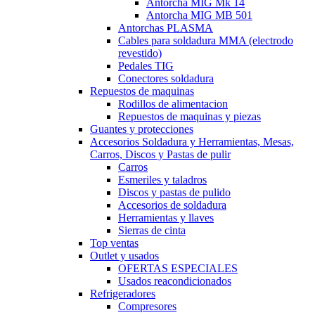
Antorcha MIG Mk 14
Antorcha MIG MB 501
Antorchas PLASMA
Cables para soldadura MMA (electrodo
revestido)
Pedales TIG
Conectores soldadura
Repuestos de maquinas
Rodillos de alimentacion
Repuestos de maquinas y piezas
Guantes y protecciones
Accesorios Soldadura y Herramientas, Mesas,
Carros, Discos y Pastas de pulir
Carros
Esmeriles y taladros
Discos y pastas de pulido
Accesorios de soldadura
Herramientas y llaves
Sierras de cinta
Top ventas
Outlet y usados
OFERTAS ESPECIALES
Usados reacondicionados
Refrigeradores
Compresores