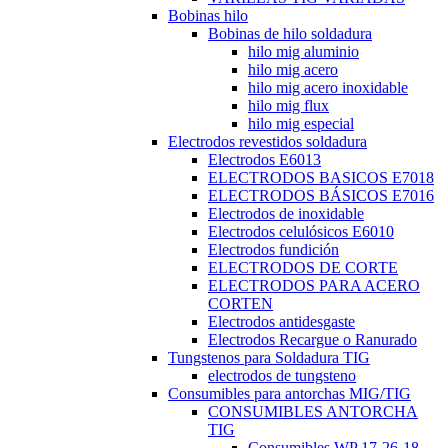
Bobinas hilo
Bobinas de hilo soldadura
hilo mig aluminio
hilo mig acero
hilo mig acero inoxidable
hilo mig flux
hilo mig especial
Electrodos revestidos soldadura
Electrodos E6013
ELECTRODOS BASICOS E7018
ELECTRODOS BÁSICOS E7016
Electrodos de inoxidable
Electrodos celulósicos E6010
Electrodos fundición
ELECTRODOS DE CORTE
ELECTRODOS PARA ACERO
CORTEN
Electrodos antidesgaste
Electrodos Recargue o Ranurado
Tungstenos para Soldadura TIG
electrodos de tungsteno
Consumibles para antorchas MIG/TIG
CONSUMIBLES ANTORCHA
TIG
Consumibles WP 17-26-18