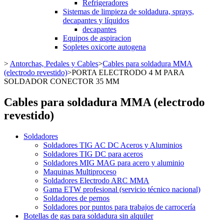
Refrigeradores
Sistemas de limpieza de soldadura, sprays,
decapantes y líquidos
decapantes
Equipos de aspiracion
Sopletes oxicorte autogena
>
Antorchas, Pedales y Cables
>
Cables para soldadura MMA
(electrodo revestido)
>
PORTA ELECTRODO 4 M PARA
SOLDADOR CONECTOR 35 MM
Cables para soldadura MMA (electrodo
revestido)
Soldadores
Soldadores TIG AC DC Aceros y Aluminios
Soldadores TIG DC para aceros
Soldadores MIG MAG para acero y aluminio
Maquinas Multiproceso
Soldadores Electrodo ARC MMA
Gama ETW profesional (servicio técnico nacional)
Soldadores de pernos
Soldadores por puntos para trabajos de carrocería
Botellas de gas para soldadura sin alquiler