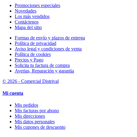
Promociones especiales
Novedades
Los más vendidos
Contáctenos
Mapa del sitio
Formas de envío y plazos de entrega
Política de privacidad
Aviso legal y condiciones de venta
Política de cookies
Precios y Pago
Solicita tu factura de compra
Averias, Reparación y garantia
© 2026 - Comercial Distrival
Mi cuenta
Mis pedidos
Mis facturas por abono
Mis direcciones
Mis datos personales
Mis cupones de descuento