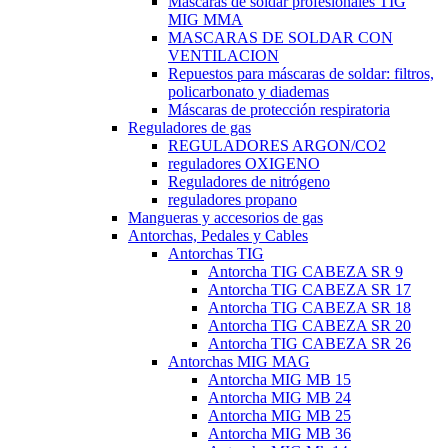
Máscaras de soldar profesionales TIG
MIG MMA
MASCARAS DE SOLDAR CON
VENTILACION
Repuestos para máscaras de soldar: filtros,
policarbonato y diademas
Máscaras de protección respiratoria
Reguladores de gas
REGULADORES ARGON/CO2
reguladores OXIGENO
Reguladores de nitrógeno
reguladores propano
Mangueras y accesorios de gas
Antorchas, Pedales y Cables
Antorchas TIG
Antorcha TIG CABEZA SR 9
Antorcha TIG CABEZA SR 17
Antorcha TIG CABEZA SR 18
Antorcha TIG CABEZA SR 20
Antorcha TIG CABEZA SR 26
Antorchas MIG MAG
Antorcha MIG MB 15
Antorcha MIG MB 24
Antorcha MIG MB 25
Antorcha MIG MB 36