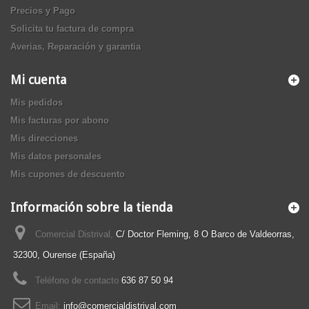
Precios y Pago
Solicita tu factura de compra
Averias, Reparación y garantia
Mi cuenta
Mis pedidos
Mis facturas por abono
Mis direcciones
Mis datos personales
Mis cupones de descuento
Información sobre la tienda
Comercial Distrival,
C/ Doctor Fleming, 8 O Barco de Valdeorras,
32300, Ourense (España)
Teléfono de contacto
636 87 50 94
Email:
info@comercialdistrival.com