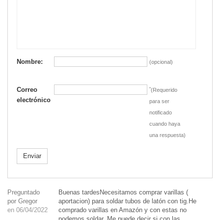
Nombre:
(opcional)
Correo
*
(Requerido
electrónico
para ser
notificado
cuando haya
una respuesta)
Enviar
Preguntado
Buenas tardesNecesitamos comprar varillas (
por Gregor
aportacion) para soldar tubos de latón con tig.He
en 06/04/2022
comprado varillas en Amazón y con estas no
podemos soldar. Me puede decir si con las