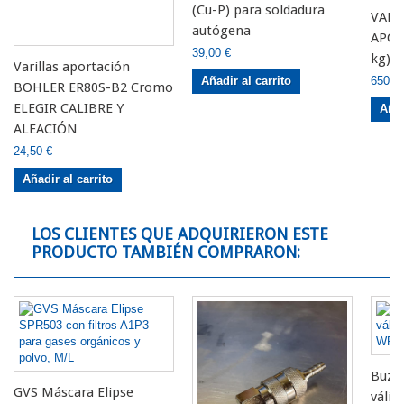
(Cu-P) para soldadura
VARI
autógena
APOR
39,00 €
kg) 
Varillas aportación
650,0
Añadir al carrito
BOHLER ER80S-B2 Cromo
ELEGIR CALIBRE Y
Añad
ALEACIÓN
24,50 €
Añadir al carrito
LOS CLIENTES QUE ADQUIRIERON ESTE
PRODUCTO TAMBIÉN COMPRARON:
Buza 
GVS Máscara Elipse
válid