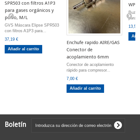
SPR503 con filtros A1P3
WP9/
para gases orgánicos y
Buza a
polvo, M/L
para c
GVS Máscara Elipse SPR503
13,50 
con filtros A1P3 para...
Añad
37,19 €
Enchufe rapido AIRE/GAS
Añadir al carrito
Conector de
acoplamiento 6mm
Conector de acoplamiento
rápido para compresor...
7,00 €
Añadir al carrito
Boletín