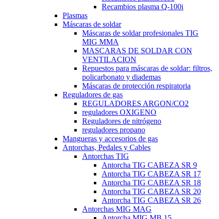
Recambios plasma Q-100i
Plasmas
Máscaras de soldar
Máscaras de soldar profesionales TIG
MIG MMA
MASCARAS DE SOLDAR CON
VENTILACION
Repuestos para máscaras de soldar: filtros,
policarbonato y diademas
Máscaras de protección respiratoria
Reguladores de gas
REGULADORES ARGON/CO2
reguladores OXIGENO
Reguladores de nitrógeno
reguladores propano
Mangueras y accesorios de gas
Antorchas, Pedales y Cables
Antorchas TIG
Antorcha TIG CABEZA SR 9
Antorcha TIG CABEZA SR 17
Antorcha TIG CABEZA SR 18
Antorcha TIG CABEZA SR 20
Antorcha TIG CABEZA SR 26
Antorchas MIG MAG
Antorcha MIG MB 15