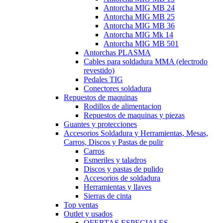
Antorcha MIG MB 24
Antorcha MIG MB 25
Antorcha MIG MB 36
Antorcha MIG Mk 14
Antorcha MIG MB 501
Antorchas PLASMA
Cables para soldadura MMA (electrodo
revestido)
Pedales TIG
Conectores soldadura
Repuestos de maquinas
Rodillos de alimentacion
Repuestos de maquinas y piezas
Guantes y protecciones
Accesorios Soldadura y Herramientas, Mesas,
Carros, Discos y Pastas de pulir
Carros
Esmeriles y taladros
Discos y pastas de pulido
Accesorios de soldadura
Herramientas y llaves
Sierras de cinta
Top ventas
Outlet y usados
OFERTAS ESPECIALES