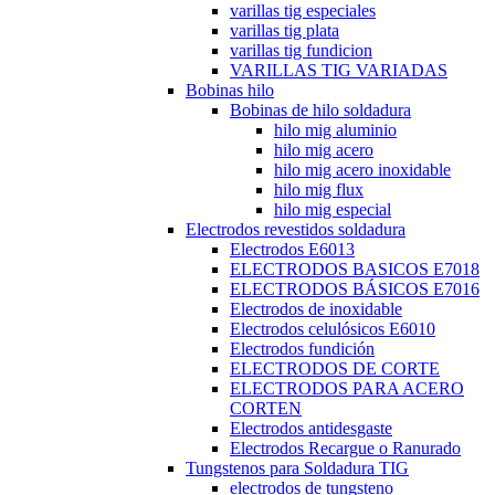
varillas tig especiales
varillas tig plata
varillas tig fundicion
VARILLAS TIG VARIADAS
Bobinas hilo
Bobinas de hilo soldadura
hilo mig aluminio
hilo mig acero
hilo mig acero inoxidable
hilo mig flux
hilo mig especial
Electrodos revestidos soldadura
Electrodos E6013
ELECTRODOS BASICOS E7018
ELECTRODOS BÁSICOS E7016
Electrodos de inoxidable
Electrodos celulósicos E6010
Electrodos fundición
ELECTRODOS DE CORTE
ELECTRODOS PARA ACERO
CORTEN
Electrodos antidesgaste
Electrodos Recargue o Ranurado
Tungstenos para Soldadura TIG
electrodos de tungsteno