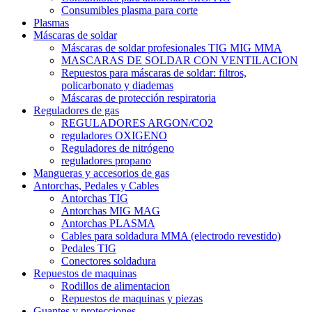
Consumibles plasma para corte
Plasmas
Máscaras de soldar
Máscaras de soldar profesionales TIG MIG MMA
MASCARAS DE SOLDAR CON VENTILACION
Repuestos para máscaras de soldar: filtros,
policarbonato y diademas
Máscaras de protección respiratoria
Reguladores de gas
REGULADORES ARGON/CO2
reguladores OXIGENO
Reguladores de nitrógeno
reguladores propano
Mangueras y accesorios de gas
Antorchas, Pedales y Cables
Antorchas TIG
Antorchas MIG MAG
Antorchas PLASMA
Cables para soldadura MMA (electrodo revestido)
Pedales TIG
Conectores soldadura
Repuestos de maquinas
Rodillos de alimentacion
Repuestos de maquinas y piezas
Guantes y protecciones