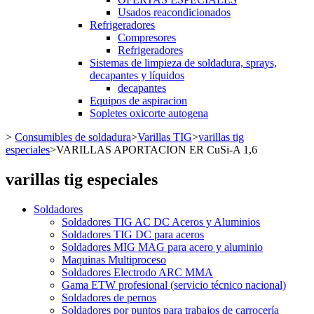
Usados reacondicionados
Refrigeradores
Compresores
Refrigeradores
Sistemas de limpieza de soldadura, sprays,
decapantes y líquidos
decapantes
Equipos de aspiracion
Sopletes oxicorte autogena
>
Consumibles de soldadura
>
Varillas TIG
>
varillas tig
especiales
>
VARILLAS APORTACION ER CuSi-A 1,6
varillas tig especiales
Soldadores
Soldadores TIG AC DC Aceros y Aluminios
Soldadores TIG DC para aceros
Soldadores MIG MAG para acero y aluminio
Maquinas Multiproceso
Soldadores Electrodo ARC MMA
Gama ETW profesional (servicio técnico nacional)
Soldadores de pernos
Soldadores por puntos para trabajos de carrocería