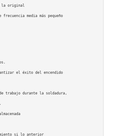
la original

 frecuencia media más pequeño

s.

ntizar el éxito del encendido

e trabajo durante la soldadura,



lmacenada

iento si lo anterior
