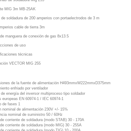
ete MIG 3m MB-25AK
e de soldadura de 200 amperios con portaelectrodos de 3 m
amperios cable de tierra 3m
 de manguera de conexión de gas 8x13.5
rucciones de uso
ficaciones técnicas
ipción VECTOR MIG 255
siones de la fuente de alimentación H493mmxW222mmxD375mm
iento enfriado por ventilador
de energía del inversor multiproceso tipo soldador
 europeas EN 60974-1 / IEC 60974-1
 de fases 1
n nominal de alimentación 230V +/- 15%
ncia nominal de suministro 50 / 60Hz
de corriente de soldadura (modo STAB) 30 - 170A
de corriente de soldadura (modo MIG) 30 - 255A
de corriente de soldadura (modo TIG) 10 - 200A