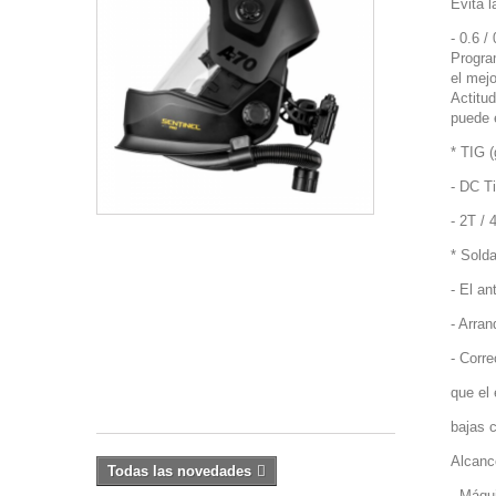
ESAB
Evita 
Sentinel
- 0.6 /
A70
Progra
Air
el mejo
Pro
Actitud
con
puede 
sistema
PAPR
* TIG (
Amplia
- DC Ti
pantalla
- 2T /
panorámica
con
* Sol
excelente
campo
- El an
de
- Arran
visión.
Filtro
- Corr
de...
que el 
799,00 €
bajas 
Alcanc
Todas las novedades
- Máqu