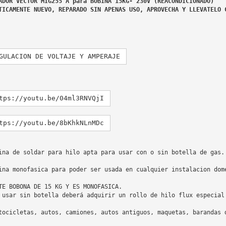
ADOR VECTOR MIG255 A para BOBINA 15KG- 230V (REACONDICIONADO)

GULACION DE VOLTAJE Y AMPERAJE
tps://youtu.be/04ml3RNVQjI
tps://youtu.be/8bKhkNLnMDc
ina de soldar para hilo apta para usar con o sin botella de gas.

ina monofasica para poder ser usada en cualquier instalacion dome
TE BOBONA DE 15 KG Y ES MONOFASICA.

 usar sin botella deberá adquirir un rollo de hilo flux especial 
tocicletas, autos, camiones, autos antiguos, maquetas, barandas d