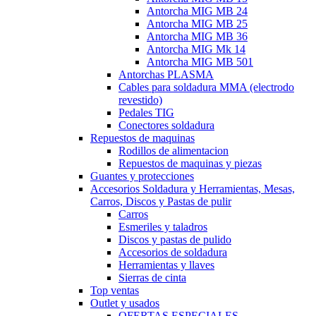
Antorcha MIG MB 24
Antorcha MIG MB 25
Antorcha MIG MB 36
Antorcha MIG Mk 14
Antorcha MIG MB 501
Antorchas PLASMA
Cables para soldadura MMA (electrodo
revestido)
Pedales TIG
Conectores soldadura
Repuestos de maquinas
Rodillos de alimentacion
Repuestos de maquinas y piezas
Guantes y protecciones
Accesorios Soldadura y Herramientas, Mesas,
Carros, Discos y Pastas de pulir
Carros
Esmeriles y taladros
Discos y pastas de pulido
Accesorios de soldadura
Herramientas y llaves
Sierras de cinta
Top ventas
Outlet y usados
OFERTAS ESPECIALES