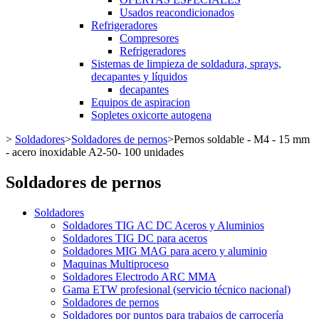
Usados reacondicionados
Refrigeradores
Compresores
Refrigeradores
Sistemas de limpieza de soldadura, sprays,
decapantes y líquidos
decapantes
Equipos de aspiracion
Sopletes oxicorte autogena
>
Soldadores
>
Soldadores de pernos
>
Pernos soldable - M4 - 15 mm
- acero inoxidable A2-50- 100 unidades
Soldadores de pernos
Soldadores
Soldadores TIG AC DC Aceros y Aluminios
Soldadores TIG DC para aceros
Soldadores MIG MAG para acero y aluminio
Maquinas Multiproceso
Soldadores Electrodo ARC MMA
Gama ETW profesional (servicio técnico nacional)
Soldadores de pernos
Soldadores por puntos para trabajos de carrocería