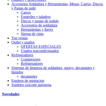
Accesorios Soldadura y Herramientas, Mesas, Carros, Discos
y Pastas de pulir
Carros
Esmeriles y taladros
Discos y pastas de pulido
Accesorios de soldadura
Herramientas y llaves
Sierras de cinta
Top ventas
Outlet y usados
OFERTAS ESPECIALES
Usados reacondicionados
Refrigeradores
Compresores
Refrigeradores
Sistemas de limpieza de soldadura, sprays, decapantes y
líquidos
decapantes
Equipos de aspiracion
Sopletes oxicorte autogena
Novedades