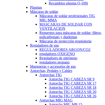
Recambios plasma Q-100i
Plasmas
Máscaras de soldar
Máscaras de soldar profesionales TIG
MIG MMA
MASCARAS DE SOLDAR CON
VENTILACION
Repuestos para máscaras de soldar: filtros,
policarbonato y diademas
Máscaras de protección respiratoria
Reguladores de gas
REGULADORES ARGON/CO2
reguladores OXIGENO
Reguladores de nitrógeno
reguladores propano
Mangueras y accesorios de gas
Antorchas, Pedales y Cables
Antorchas TIG
Antorcha TIG CABEZA SR 9
Antorcha TIG CABEZA SR 17
Antorcha TIG CABEZA SR 18
Antorcha TIG CABEZA SR 20
Antorcha TIG CABEZA SR 26
Antorchas MIG MAG
Antorcha MIG MB 15