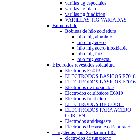
varillas tig especiales
varillas tig plata
varillas tig fundicion
VARILLAS TIG VARIADAS
Bobinas hilo
Bobinas de hilo soldadura
hilo mig aluminio
hilo mig acero
hilo mig acero inoxidable
hilo mig flux
hilo mig especial
Electrodos revestidos soldadura
Electrodos E6013
ELECTRODOS BASICOS E7018
ELECTRODOS BÁSICOS E7016
Electrodos de inoxidable
Electrodos celulósicos E6010
Electrodos fundición
ELECTRODOS DE CORTE
ELECTRODOS PARA ACERO
CORTEN
Electrodos antidesgaste
Electrodos Recargue o Ranurado
Tungstenos para Soldadura TIG
electrodos de tungsteno