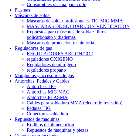
Consumibles plasma para corte
Plasmas
Máscaras de soldar
Máscaras de soldar profesionales TIG MIG MMA
MASCARAS DE SOLDAR CON VENTILACION
Repuestos para máscaras de soldar: filtros,
policarbonato y diademas
Máscaras de protección respiratoria
Reguladores de gas
REGULADORES ARGON/CO2
reguladores OXIGENO
Reguladores de nitrógeno
reguladores propano
Mangueras y accesorios de gas
Antorchas, Pedales y Cables
Antorchas TIG
Antorchas MIG MAG
Antorchas PLASMA
Cables para soldadura MMA (electrodo revestido)
Pedales TIG
Conectores soldadura
Repuestos de maquinas
Rodillos de alimentacion
Repuestos de maquinas y piezas
Guantes y protecciones