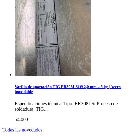
Varilla de aportación TIG ER308LSi Ø 2,0 mm – 5 kg | Acero
inoxidable
Especificaciones técnicasTipo: ER308LSi Proceso de
soldadura: TIG...
54,00 €
Todas las novedades