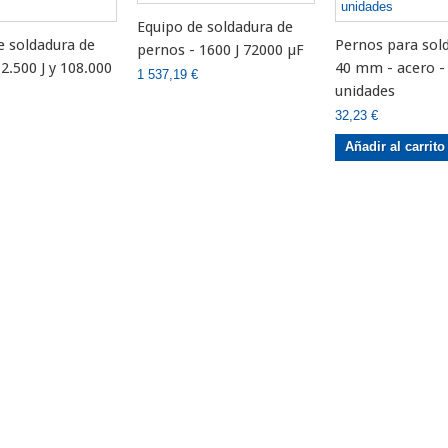
Equipo de soldadura de
e soldadura de
Pernos para sold
pernos - 1600 J 72000 µF
es
2.500 J y 108.000
40 mm - acero -
1 537,19 €
unidades
32,23 €
Añadir al carrito