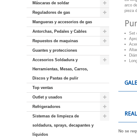
Máscaras de soldar
arco de
pieza 
Reguladores de gas
Pun
Mangueras y accesorios de gas
Antorchas, Pedales y Cables
Set 
Apro
Repuestos de maquinas
Acer
Alta
Guantes y protecciones
Diám
Accesorios Soldadura y
Long
Herramientas, Mesas, Carros,
Discos y Pastas de pulir
GALE
Top ventas
Outlet y usados
Refrigeradores
REA
Sistemas de limpieza de
soldadura, sprays, decapantes y
No se requ
líquidos