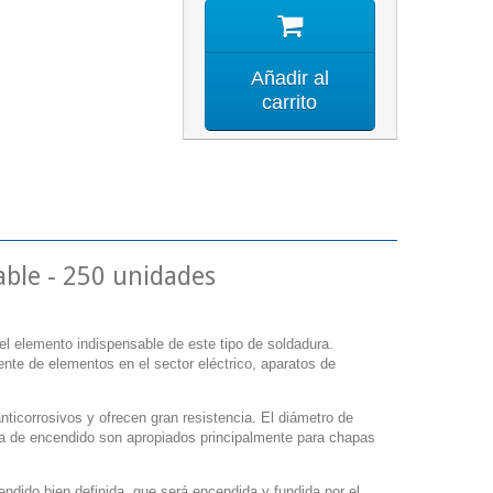
Añadir al
carrito
able - 250 unidades
 el elemento indispensable de este tipo de soldadura.
te de elementos en el sector eléctrico, aparatos de
nticorrosivos y ofrecen gran resistencia. El diámetro de
a de encendido son apropiados principalmente para chapas
dido bien definida, que será encendida y fundida por el