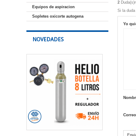
2
Duda(s)r
Equipos de aspiracion
Si la duda
Sopletes oxicorte autogena
Yo qui
NOVEDADES
Botella
de
Helio
8
Litros
con
Regulador
para
Nombr
Soldadura
–
Sin
Correo
Alquiler
✅
Datos
Envi