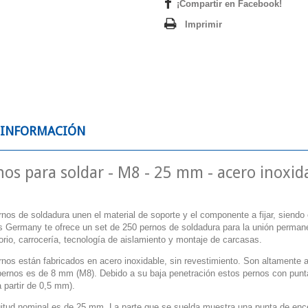
¡Compartir en Facebook!
Imprimir
 INFORMACIÓN
nos para soldar - M8 - 25 mm - acero inoxid
nos de soldadura unen el material de soporte y el componente a fijar, siendo
 Germany te ofrece un set de 250 pernos de soldadura para la unión permanen
orio, carrocería, tecnología de aislamiento y montaje de carcasas.
nos están fabricados en acero inoxidable, sin revestimiento. Son altamente a
pernos es de 8 mm (M8). Debido a su baja penetración estos pernos con punt
a partir de 0,5 mm).
gitud nominal es de 25 mm. La parte que se suelda muestra una punta de encen