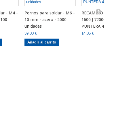
ar - M4 -
Pernos para soldar - M6 -
RECAMBIO PERNOS (ref
 100
10 mm - acero - 2000
1600 J 72000 μf ) -
unidades
PUNTERA 4MM
59,00 €
14,05 €
Añadir al carrito