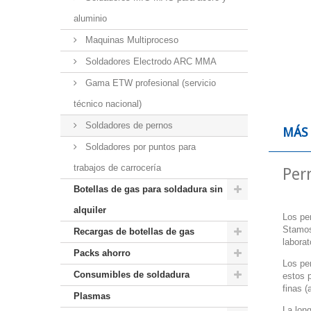
aluminio
Maquinas Multiproceso
Soldadores Electrodo ARC MMA
Gama ETW profesional (servicio
técnico nacional)
Soldadores de pernos
MÁS
Soldadores por puntos para
trabajos de carrocería
Per
Botellas de gas para soldadura sin
alquiler
Los per
Stamos
Recargas de botellas de gas
laborat
Packs ahorro
Los per
Consumibles de soldadura
estos 
finas (
Plasmas
La lon