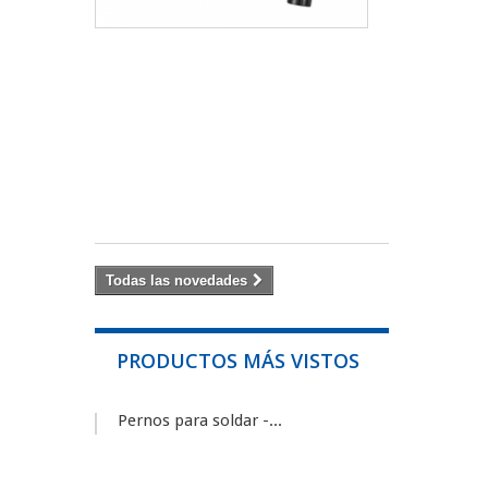
pantalla
panorámica
con
excelente
campo
de
visión.
Filtro
de...
799,00 €
Todas las novedades
PRODUCTOS MÁS VISTOS
Pernos para soldar -...