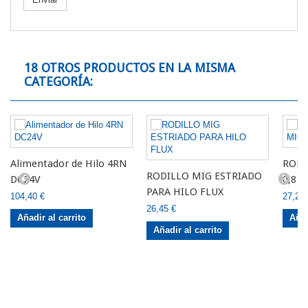
18 OTROS PRODUCTOS EN LA MISMA
CATEGORÍA:
Alimentador de Hilo 4RN
RODI
RODILLO MIG ESTRIADO
DC24V
0,8 
PARA HILO FLUX
104,40 €
27,27 
26,45 €
Añadir al carrito
Añad
Añadir al carrito