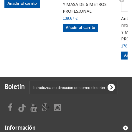
Añadir al carrito
Y MASA DE 6 METROS
PROFESIONAL
Anto
139,67 €
mts 
Añadir al carrito
Y MA
PROF
178,5
Añad
Boletín
Información