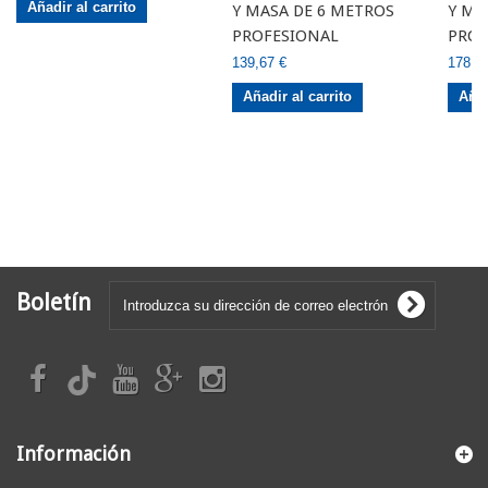
Añadir al carrito
Y MASA DE 6 METROS
Y MA
PROFESIONAL
PROF
139,67 €
178,5
Añadir al carrito
Añad
Boletín
Información