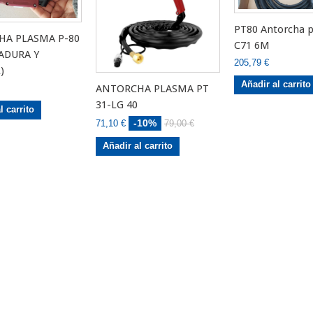
PT80 Antorcha 
HA PLASMA P-80
C71 6M
ADURA Y
205,79 €
)
Añadir al carrito
ANTORCHA PLASMA PT
31-LG 40
l carrito
-10%
71,10 €
79,00 €
Añadir al carrito
Electrodo