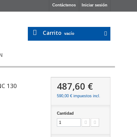
Contáctenos
Iniciar sesión
Carrito
vacío
N
487,60 €
C 130
590,00 €
impuestos incl.
Cantidad