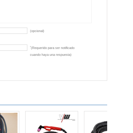
(opcional)
*
(Requerido para ser notificado
cuando haya una respuesta)